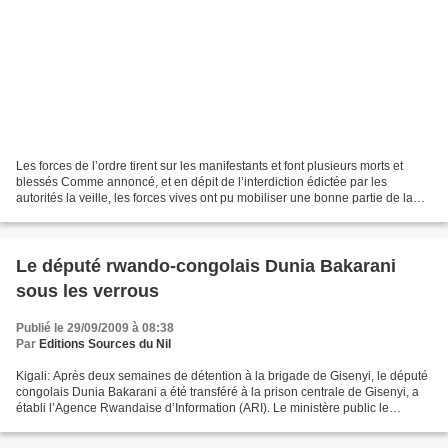
Les forces de l’ordre tirent sur les manifestants et font plusieurs morts et
blessés Comme annoncé, et en dépit de l’interdiction édictée par les
autorités la veille, les forces vives ont pu mobiliser une bonne partie de la
population de Conakry, ce lundi,...
Le député rwando-congolais Dunia Bakarani
sous les verrous
Publié le 29/09/2009 à 08:38
Par
Editions Sources du Nil
Kigali: Après deux semaines de détention à la brigade de Gisenyi, le député
congolais Dunia Bakarani a été transféré à la prison centrale de Gisenyi, a
établi l’Agence Rwandaise d’Information (ARI). Le ministère public le
poursuit pour «abus de confiance»...