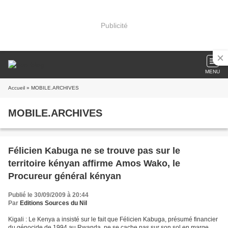
Publicité
MENU
Accueil
» MOBILE.ARCHIVES
MOBILE.ARCHIVES
Félicien Kabuga ne se trouve pas sur le
territoire kényan affirme Amos Wako, le
Procureur général kényan
Publié le 30/09/2009 à 20:44
Par
Editions Sources du Nil
Kigali : Le Kenya a insisté sur le fait que Félicien Kabuga, présumé financier
du génocide de 1994 au Rwanda, ne se cache pas sur son sol en marge