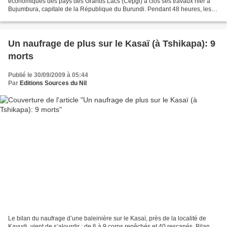
économiques des pays des Grands Lacs (Cepgl) a clos ses travaux hier à
Bujumbura, capitale de la République du Burundi. Pendant 48 heures, les
présidents des chambres parlementaires du Burundi,...
Un naufrage de plus sur le Kasaï (à Tshikapa): 9
morts
Publié le 30/09/2009 à 05:44
Par
Editions Sources du Nil
Le bilan du naufrage d’une baleinière sur le Kasaï, près de la localité de
Kavudi, vient de s’alourdir : de 6 à 9 corps repêchés et 40 rescapés. Bilan