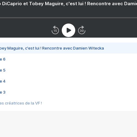
 DiCaprio et Tobey Maguire, c'est lui ! Rencontre avec Dam
bey Maguire, c'est lui ! Rencontre avec Damien Witecka
e 6
e 5
e 4
e 3
s créatrices de la VF !
e 2
e 1
e Mektoub My Love arrive enfin ! Rencontre avec Shaïn Boumedine et Sal