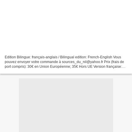
Edition Bilingue: français-anglais / Bilingual edition: French-English Vous
pouvez envoyer votre commande à sources_du_nil@yahoo.fr Prix (frais de
port compris): 30€ en Union Européenne; 35€ Hors UE Version française:
Victime de l'arbitraire du Bureau...