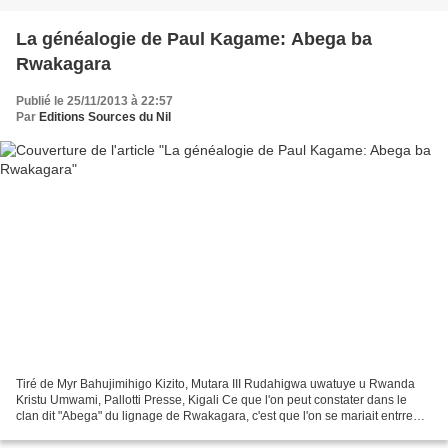
La généalogie de Paul Kagame: Abega ba
Rwakagara
Publié le 25/11/2013 à 22:57
Par
Editions Sources du Nil
Tiré de Myr Bahujimihigo Kizito, Mutara III Rudahigwa uwatuye u Rwanda
Kristu Umwami, Pallotti Presse, Kigali Ce que l'on peut constater dans le
clan dit "Abega" du lignage de Rwakagara, c'est que l'on se mariait entrre
cousins! Il s'agit bien du lignage...