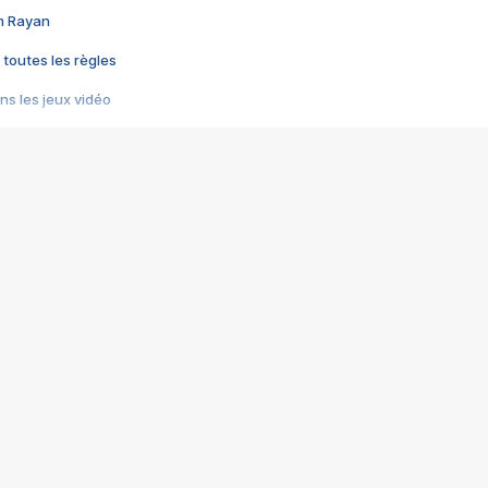
im Rayan
 toutes les règles
s les jeux vidéo
us choquant de Rockstar ? - Le scandale BULLY
e plus moche de Steam
du RÊVE tourne au CAUCHEMAR
pendant 8 heures
it… à tort
umiliés par un jeu vidéo
ire - Final Fantasy 8
ti un empire - Age of Empires
story DOFUS