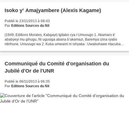
Isoko y’ Amajyambere (Alexis Kagame)
Publié le 23/11/2013 à 08:43
Par
Editions Sources du Nil
(1949, Editions Morales, Kabgayi) Igitabo cya I Umuvugo 1. Akamaro k’
ababyeyi mu gihugu, Ni ugusiga abana b’akamazi, Baremya izina ryabo
ntirihune. Umuvugo wa 2. Kuba umwami ni ishyaka : Uwabuhawe ntacuba.
Ntakunda kuba igice, Yihata kuba ijuru. Iyo...
Communiqué du Comité d'organisation du
Jubilé d'Or de l'UNR
Publié le 06/11/2013 à 06:35
Par
Editions Sources du Nil