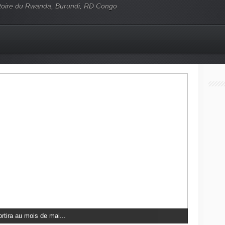
'histoire du Rwanda, Burundi, RD Congo
ans les méandres du génocide...