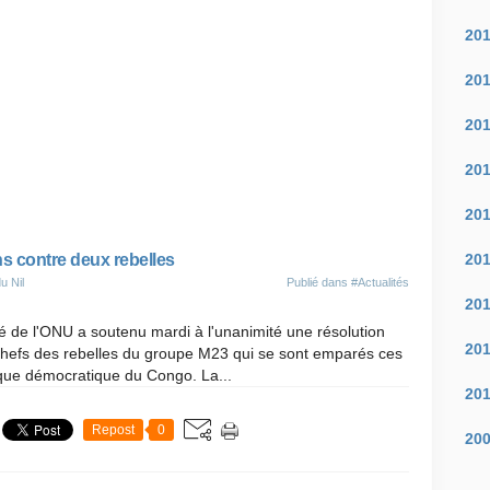
20
20
20
20
20
20
 contre deux rebelles
u Nil
Publié dans
#Actualités
20
é de l'ONU a soutenu mardi à l'unanimité une résolution
20
chefs des rebelles du groupe M23 qui se sont emparés ces
ue démocratique du Congo. La...
20
Repost
0
20