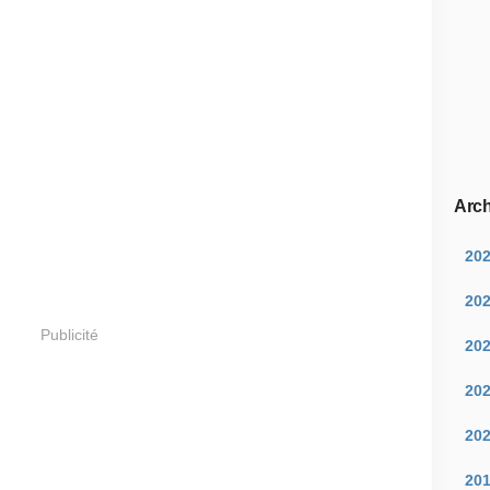
Arch
20
20
Publicité
20
20
20
20