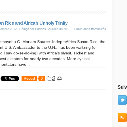
n Rice and Africa’s Unholy Trinity
cembre 2012
, Rédigé par Editions Sources du Nil
Publié dans
#Actualités
lemayehu G. Mariam Source: IndepthAfrica Susan Rice, the
nt U.S. Ambassador to the U.N., has been waltzing (or
d I say do-se-do-ing) with Africa’s slyest, slickest and
st dictators for nearly two decades. More cynical
entators have...
Repost
0
Suiv