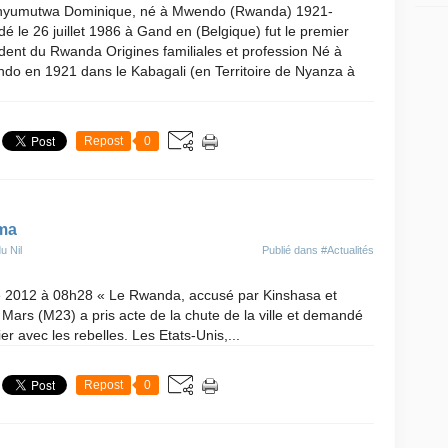
yumutwa Dominique, né à Mwendo (Rwanda) 1921-
é le 26 juillet 1986 à Gand en (Belgique) fut le premier
dent du Rwanda Origines familiales et profession Né à
do en 1921 dans le Kabagali (en Territoire de Nyanza à
Repost
0
oma
u Nil
Publié dans
#Actualités
re 2012 à 08h28 « Le Rwanda, accusé par Kinshasa et
ars (M23) a pris acte de la chute de la ville et demandé
 avec les rebelles. Les Etats-Unis,...
Repost
0