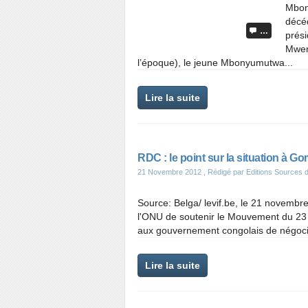
Mbon
décéd
…
prési
Mwen
l’époque), le jeune Mbonyumutwa...
Lire la suite
RDC : le point sur la situation à G
21 Novembre 2012
, Rédigé par Editions Sources d
Source: Belga/ levif.be, le 21 novemb
l'ONU de soutenir le Mouvement du 23 M
aux gouvernement congolais de négocier
Lire la suite