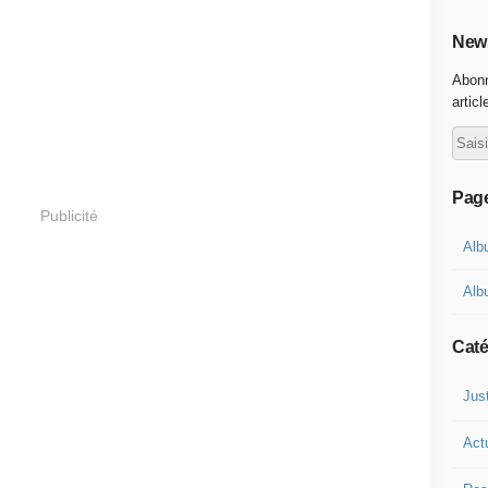
News
Abonn
articl
Pag
Publicité
Alb
Alb
Caté
Jus
Act