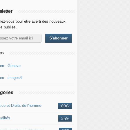
letter
ez-vous pour être averti des nouveaux
es publiés.
es
um - Geneve
um - images4
gories
tice et Droits de l'homme
696
ualités
549