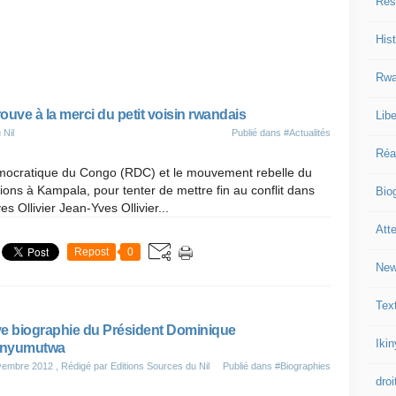
Res
Hist
Rwa
uve à la merci du petit voisin rwandais
Libe
 Nil
Publié dans
#Actualités
Réa
mocratique du Congo (RDC) et le mouvement rebelle du
ns à Kampala, pour tenter de mettre fin au conflit dans
Bio
s Ollivier Jean-Yves Ollivier...
Att
Repost
0
New
Tex
e biographie du Président Dominique
Iki
nyumutwa
vembre 2012
, Rédigé par Editions Sources du Nil
Publié dans
#Biographies
droi