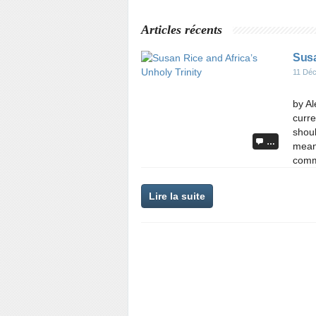
Articles récents
Susa
11 Dé
by A
curre
shoul
…
meane
comm
Lire la suite