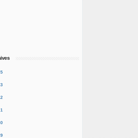
ives
25
23
22
21
20
19