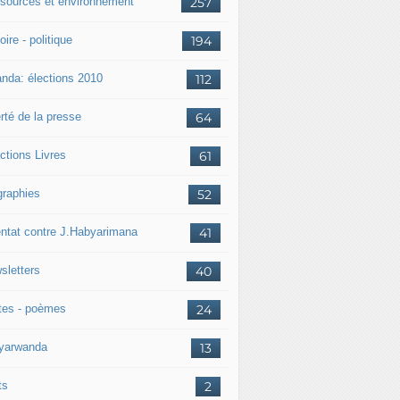
sources et environnement
257
oire - politique
194
nda: élections 2010
112
rté de la presse
64
ctions Livres
61
graphies
52
entat contre J.Habyarimana
41
sletters
40
tes - poèmes
24
nyarwanda
13
ts
2