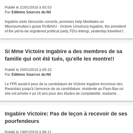
Publié le 21/01/2010 à 05:53
Par
Editions Sources du Nil
Ingabire visits Genocide convicts, promises help Meditates on
Mbonyumutwa’s grave RUBAVU - Victoire Umuhoza Ingabire, the president
of the yet-to-be registered political party, FDU-Inkingi, yesterday travelled to
Gisenyi town of Rubavu District. Ingabire,...
Si Mme Victoire Ingabire a des membres de sa
famille qui ont été tués, qu'elle les montre!!
Publié le 20/01/2010 à 00:32
Par
Editions Sources du Nil
Le FPR aurait-il peur de la candidature de Victoire Ingabire Inconnue des
Rwandais jusqu'à l'annonce de sa candidature, résidente au Pays-Bas où
elle est arrivée il ya 16 ans pour des études de comptabilité, madame
Victoire Ingabire Umuhoza est présentée...
Ingabire Victoire: Pas de leçon à recevoir de ses
pourfendeurs
Publié le 19/01/2010 à 08:11