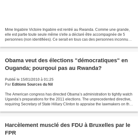
Mme Ingabire Victoire Ingabire est rentré au Rwanda. Comme une grande,
elle est partie toute seule même s'elle a déclaré être accompagnée de 5
personnes (non identifiées). Ce serait en tous cas des personnes inconnues
du monde politique puisque parmi...
Obama veut des élections "démocratiques" en
Ouganda; pourqoui pas au Rwanda?
Publié le 15/01/2010 à 01:25
Par
Editions Sources du Nil
The American congress has directed Obama’s administration to tightly watch
Uganda’s preparations for the 2011 elections. The unprecedented directive,
requiring Secretary of State Hillary Clinton to appraise the lawmakers on the
hue of electoral groundwork...
Harcèlement musclé des FDU à Bruxelles par le
FPR