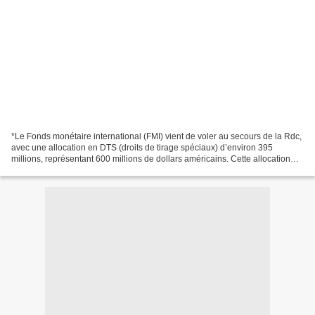
*Le Fonds monétaire international (FMI) vient de voler au secours de la Rdc,
avec une allocation en DTS (droits de tirage spéciaux) d’environ 395
millions, représentant 600 millions de dollars américains. Cette allocation
vient renforcer les réserves...