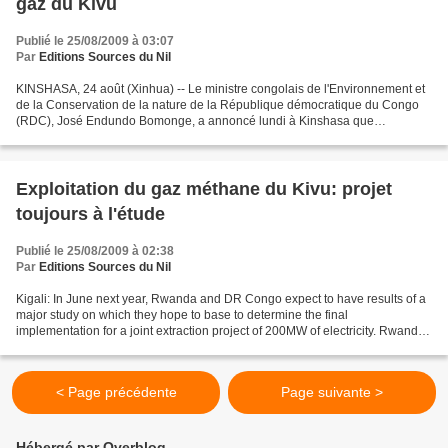
gaz du Kivu
Publié le 25/08/2009 à 03:07
Par
Editions Sources du Nil
KINSHASA, 24 août (Xinhua) -- Le ministre congolais de l'Environnement et
de la Conservation de la nature de la République démocratique du Congo
(RDC), José Endundo Bomonge, a annoncé lundi à Kinshasa que
l'exploitation du gaz du lac Kivu est désormais...
Exploitation du gaz méthane du Kivu: projet
toujours à l'étude
Publié le 25/08/2009 à 02:38
Par
Editions Sources du Nil
Kigali: In June next year, Rwanda and DR Congo expect to have results of a
major study on which they hope to base to determine the final
implementation for a joint extraction project of 200MW of electricity. Rwandan
officials say the feasibility study...
< Page précédente
Page suivante >
Hébergé par Overblog