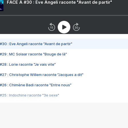
FACE A #30 : Eve Angeli raconte "Avant de partir"
#30 : Eve Angeli raconte "Avant de partir"
#29 : MC Solaar raconte "Bouge de là"
28 : Lorie raconte "Je vais vite"
#27 : Christophe Willem raconte "Jacques a dit"
#26 : Chimène Badi raconte "Entre nous"
#25 : Indochine raconte "3e sexe"
#24 : Zaho raconte "C'est chelou"
#23 : Patrick Bruel raconte "Au café des délices"
#22 : Kyo raconte "Le chemin"