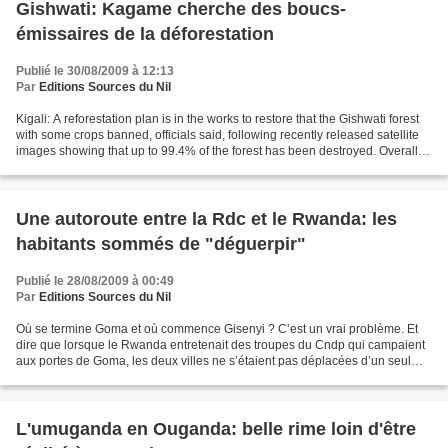
Gishwati: Kagame cherche des boucs-
émissaires de la déforestation
Publié le 30/08/2009 à 12:13
Par
Editions Sources du Nil
Kigali: A reforestation plan is in the works to restore that the Gishwati forest
with some crops banned, officials said, following recently released satellite
images showing that up to 99.4% of the forest has been destroyed. Overall
only 700 hectares...
Une autoroute entre la Rdc et le Rwanda: les
habitants sommés de "déguerpir"
Publié le 28/08/2009 à 00:49
Par
Editions Sources du Nil
Où se termine Goma et où commence Gisenyi ? C’est un vrai problème. Et
dire que lorsque le Rwanda entretenait des troupes du Cndp qui campaient
aux portes de Goma, les deux villes ne s’étaient pas déplacées d’un seul
centimètre. Comment cette population...
L'umuganda en Ouganda: belle rime loin d'être