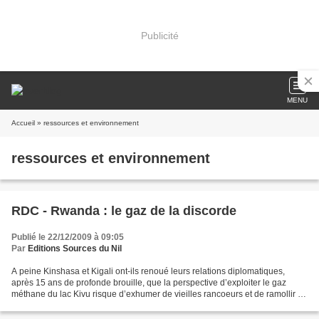
Publicité
MENU
Accueil
» ressources et environnement
ressources et environnement
RDC - Rwanda : le gaz de la discorde
Publié le 22/12/2009 à 09:05
Par
Editions Sources du Nil
A peine Kinshasa et Kigali ont-ils renoué leurs relations diplomatiques,
après 15 ans de profonde brouille, que la perspective d’exploiter le gaz
méthane du lac Kivu risque d’exhumer de vieilles rancoeurs et de ramollir la
confiance renaissante. La RDC...