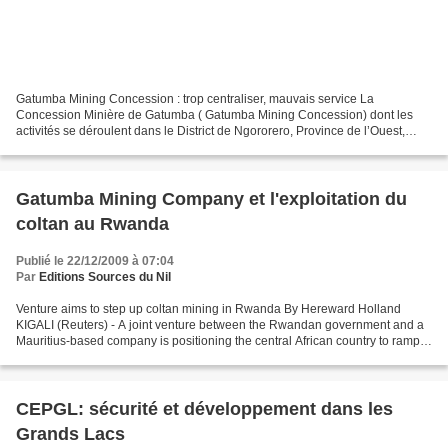
Gatumba Mining Concession : trop centraliser, mauvais service La
Concession Minière de Gatumba ( Gatumba Mining Concession) dont les
activités se déroulent dans le District de Ngororero, Province de l’Ouest,
s’est qualifiée, ce mercredi le 02 septembre...
Gatumba Mining Company et l'exploitation du
coltan au Rwanda
Publié le 22/12/2009 à 07:04
Par
Editions Sources du Nil
Venture aims to step up coltan mining in Rwanda By Hereward Holland
KIGALI (Reuters) - A joint venture between the Rwandan government and a
Mauritius-based company is positioning the central African country to ramp
up exploitation of coltan, a mineral...
CEPGL: sécurité et développement dans les
Grands Lacs