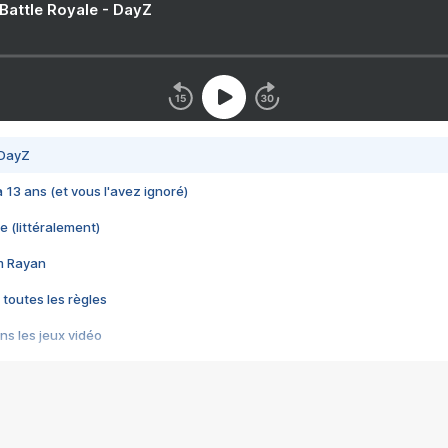
 Battle Royale - DayZ
 DayZ
 a 13 ans (et vous l'avez ignoré)
e (littéralement)
im Rayan
 toutes les règles
s les jeux vidéo
us choquant de Rockstar ? - Le scandale BULLY
e plus moche de Steam
du RÊVE tourne au CAUCHEMAR