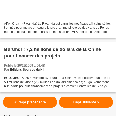
APA- Ki ga li (Rwan da) Le Rwan da est parmi les neuf pays afri cains sé lec
tion nés pour mettre en œuvre le pro gramme pi lote de deux ans du Fonds
mon dial de lutte contre le pa lu disme, a ap pris APA mer cre di. Selon des
sources dignes de foi du...
Burundi : 7,2 millions de dollars de la Chine
pour financer des projets
Publié le 26/11/2009 à 06:48
Par
Editions Sources du Nil
BUJUMBURA, 25 novembre (Xinhua) -- La Chine vient d'octroyer un don de
50 millions de yuans (7,2 millions de dollars américains) au gouvernement
burundais pour un financement de projets à convenir entre les deux pays. A
cet égard, un accord de coopération...
< Page précédente
Page suivante >