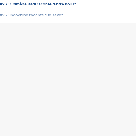
#26 : Chimène Badi raconte "Entre nous"
#25 : Indochine raconte "3e sexe"
#24 : Zaho raconte "C'est chelou"
#23 : Patrick Bruel raconte "Au café des délices"
#22 : Kyo raconte "Le chemin"
#21 : Nolwenn Leroy raconte "Cassé"
#20 : Patrick Hernandez raconte "Born to be alive"
#19 : Lorie raconte "Près de moi"
#18 : Michael Jones raconte "A nos actes manqués" (avec Jean-Jacque
#17 : Khaled raconte "Aïcha"
#16 : Corneille raconte "Parce qu'on vient de loin"
#15 : Indochine raconte "L'aventurier"
14 : Lorie raconte "Sur un air latino"