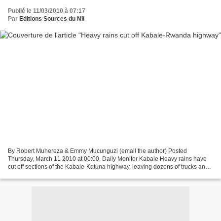
Publié le 11/03/2010 à 07:17
Par
Editions Sources du Nil
By Robert Muhereza & Emmy Mucunguzi (email the author) Posted
Thursday, March 11 2010 at 00:00, Daily Monitor Kabale Heavy rains have
cut off sections of the Kabale-Katuna highway, leaving dozens of trucks and
several travellers stranded in Kabale town...