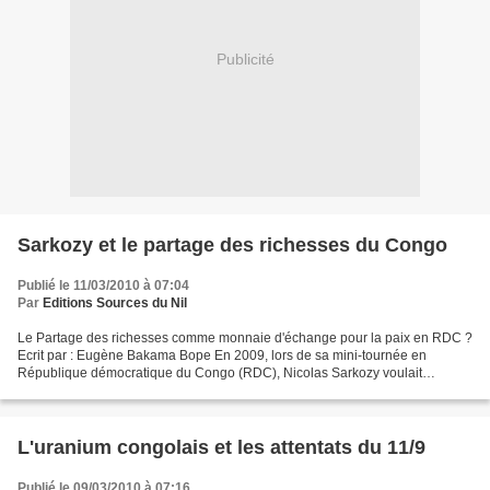
Publicité
Sarkozy et le partage des richesses du Congo
Publié le 11/03/2010 à 07:04
Par
Editions Sources du Nil
Le Partage des richesses comme monnaie d'échange pour la paix en RDC ?
Ecrit par : Eugène Bakama Bope En 2009, lors de sa mini-tournée en
République démocratique du Congo (RDC), Nicolas Sarkozy voulait
apporter sa pierre au règlement du conflit qui ravage...
L'uranium congolais et les attentats du 11/9
Publié le 09/03/2010 à 07:16