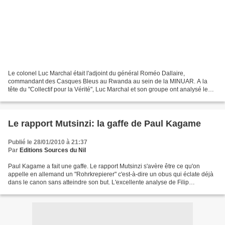
Le colonel Luc Marchal était l'adjoint du général Roméo Dallaire,
commandant des Casques Bleus au Rwanda au sein de la MINUAR. A la
tête du "Collectif pour la Vérité", Luc Marchal et son groupe ont analysé le
rapport Mutsinzi. Considération liminaire...
Le rapport Mutsinzi: la gaffe de Paul Kagame
Publié le 28/01/2010 à 21:37
Par
Editions Sources du Nil
Paul Kagame a fait une gaffe. Le rapport Mutsinzi s'avère être ce qu'on
appelle en allemand un "Rohrkrepierer" c'est-à-dire un obus qui éclate déjà
dans le canon sans atteindre son but. L'excellente analyse de Filip
Reyntjens - une version en anglais...