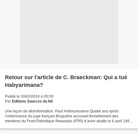
Retour sur l'article de C. Braeckman: Qui a tué
Habyarimana?
Publié le 10/02/2010 à 05:50
Par
Editions Sources du Nil
Une leçon de désinformation. Paul Antheunissens Quatre ans après
l’ordonnance du juge français Bruguière accusant formellement des
membres du Front Patriotique Rwandais (FPR) d’avoir abattu le 6 avril 1994
à 20h30 l’avion Falcon ramenant de Tanzanie à...