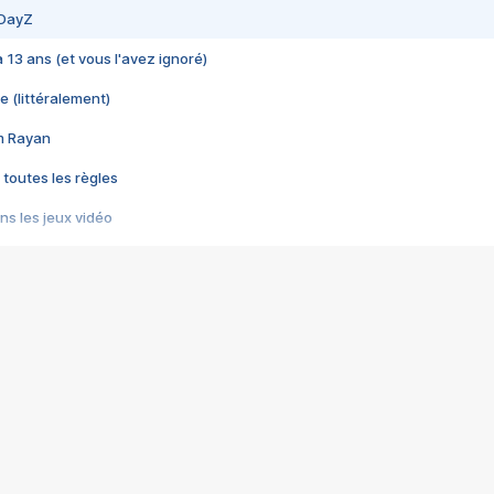
 DayZ
 a 13 ans (et vous l'avez ignoré)
e (littéralement)
im Rayan
 toutes les règles
s les jeux vidéo
us choquant de Rockstar ? - Le scandale BULLY
e plus moche de Steam
du RÊVE tourne au CAUCHEMAR
pendant 8 heures
it… à tort
umiliés par un jeu vidéo