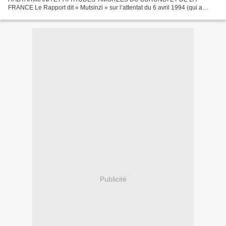
FRANCE Le Rapport dit « Mutsinzi » sur l’attentat du 6 avril 1994 (qui a
causé la perte de Rwandais, de Burundais et de Français parmi lesquels...
Publicité