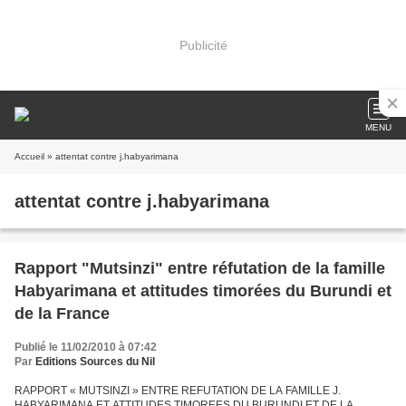
Publicité
MENU
Accueil
» attentat contre j.habyarimana
attentat contre j.habyarimana
Rapport "Mutsinzi" entre réfutation de la famille
Habyarimana et attitudes timorées du Burundi et
de la France
Publié le 11/02/2010 à 07:42
Par
Editions Sources du Nil
RAPPORT « MUTSINZI » ENTRE REFUTATION DE LA FAMILLE J.
HABYARIMANA ET ATTITUDES TIMOREES DU BURUNDI ET DE LA