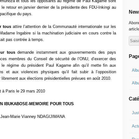
Umuhoza et tous les opposants au régime de Paul Kagame sont
 le retour en janvier dernier de la présidente des FDU-Inkingi au
News
 pacifique du pays.
Abonn
r tous
attire l’attention de la Communauté internationale sur les
articl
Madame Ingabire si la machination judiciaire en cours contre la
tait pas contrée à temps.
ur tous
demande instamment aux gouvernements des pays
Pag
ances membres du Conseil de sécurité de l’ONU, d’exercer des
r le régime du président Paul Kagame afin qu’il mette fin aux
Alb
ons et aux violences physiques qu’il fait subir à l’opposition
 librement aux élections présidentielles prévues en août 2010.
Alb
t à Paris le 29 mars 2010
Caté
N IBUKABOSE-MEMOIRE POUR TOUS
Jus
 Jean-Marie Vianney NDAGIJIMANA
Act