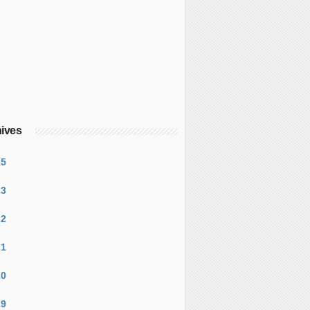
ives
25
23
22
21
20
19