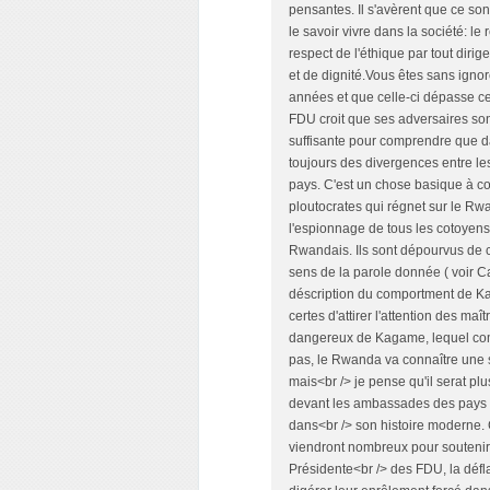
pensantes. Il s'avèrent que ce so
le savoir vivre dans la société: le
respect de l'éthique par tout diri
et de dignité.Vous êtes sans igno
années et que celle-ci dépasse c
FDU croit que ses adversaires so
suffisante pour comprendre que dan
toujours des divergences entre les
pays. C'est un chose basique à co
ploutocrates qui régnet sur le Rwa
l'espionnage de tous les cotoyens 
Rwandais. Ils sont dépourvus de c
sens de la parole donnée ( voir Ca
déscription du comportment de Kaga
certes d'attirer l'attention des m
dangereux de Kagame, lequel comp
pas, le Rwanda va connaître une s
mais<br /> je pense qu'il serat pl
devant les ambassades des pays qu
dans<br /> son histoire moderne.
viendront nombreux pour soutenir
Présidente<br /> des FDU, la défla