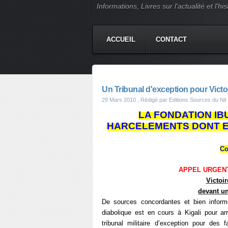
Informations, Livres sur l'actualité et l
ACCUEIL
CONTACT
Un Tribunal d'exception pour Victo
29 Mars 2010
, Rédigé par Editions Sources du Nil
LA FONDATION IB
HARCELEMENTS DONT ES
Co
APPEL URGENT
Victoi
devant un
De sources concordantes et bien inform
diabolique est en cours à Kigali pour a
tribunal militaire d’exception pour des 