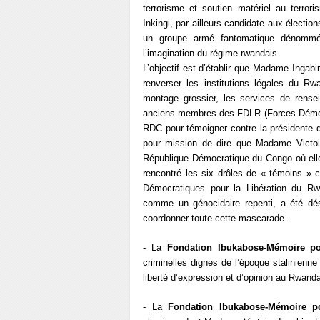
terrorisme et soutien matériel au terror
Inkingi, par ailleurs candidate aux électio
un groupe armé fantomatique dénommé 
l’imagination du régime rwandais.
L’objectif est d’établir que Madame Ingab
renverser les institutions légales du R
montage grossier, les services de rense
anciens membres des FDLR (Forces Démocr
RDC pour témoigner contre la présidente d
pour mission de dire que Madame Victoir
République Démocratique du Congo où ell
rencontré les six drôles de « témoins »
Démocratiques pour la Libération du Rw
comme un génocidaire repenti, a été dé
coordonner toute cette mascarade.
- La
Fondation Ibukabose-Mémoire p
criminelles dignes de l’époque stalinienne 
liberté d’expression et d’opinion au Rwand
- La
Fondation Ibukabose-Mémoire p