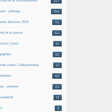
sources et environnement
257
oire - politique
194
nda: élections 2010
112
rté de la presse
64
ctions Livres
61
graphies
52
entat contre J.Habyarimana
41
sletters
40
tes - poèmes
24
nyarwanda
13
ts
2