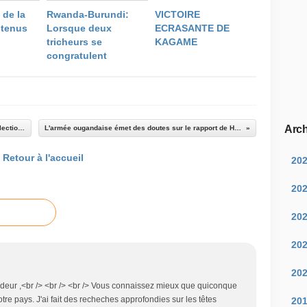
 de la
Rwanda-Burundi:
VICTOIRE
utenus
Lorsque deux
ECRASANTE DE
tricheurs se
KAGAME
congratulent
Arch
Cracks in the mirror as Rwanda prepares for elections.
L'armée ougandaise émet des doutes sur le rapport de HRW
Retour à l'accueil
20
20
20
20
20
deur ,<br /> <br /> <br /> Vous connaissez mieux que quiconque
tre pays. J'ai fait des recheches approfondies sur les têtes
20