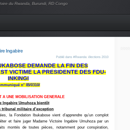
'histoire du Rwanda, Burundi, RD Congo
ire Ingabire
Publié dans
#Rwanda: élections 2010
UKABOSE DEMANDE LA FIN DES
T VICTIME LA PRESIDENTE DES FDU-
INKINGI
mmuniqué n° IB/0310/
 A UNE MOBILISATION GENERALE
re Ingabire Umuhoza bientôt
 tribunal militaire d’exception
ées, la Fondation Ibukabose vient d’apprendre qu’un complot
rrêter et faire juger Madame Victoire Ingabire Umuhoza par un
faits montés de toutes pièces,
notamment pour conspiration,