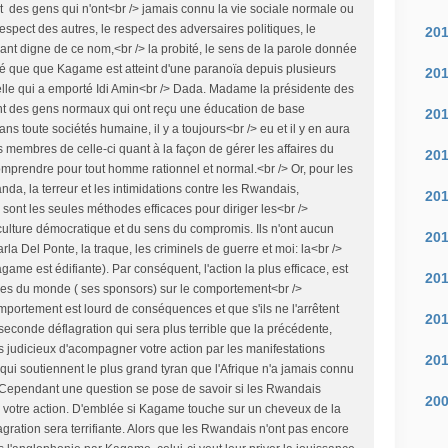
nt des gens qui n'ont<br /> jamais connu la vie sociale normale ou
 respect des autres, le respect des adversaires politiques, le
20
geant digne de ce nom,<br /> la probité, le sens de la parole donnée
ré que que Kagame est atteint d'une paranoïa depuis plusieurs
20
elle qui a emporté Idi Amin<br /> Dada. Madame la présidente des
nt des gens normaux qui ont reçu une éducation de base
20
s toute sociétés humaine, il y a toujours<br /> eu et il y en aura
 membres de celle-ci quant à la façon de gérer les affaires du
20
mprendre pour tout homme rationnel et normal.<br /> Or, pour les
nda, la terreur et les intimidations contre les Rwandais,
20
sont les seules méthodes efficaces pour diriger les<br />
ulture démocratique et du sens du compromis. Ils n'ont aucun
20
rla Del Ponte, la traque, les criminels de guerre et moi: la<br />
me est édifiante). Par conséquent, l'action la plus efficace, est
20
aîtres du monde ( ses sponsors) sur le comportement<br />
ortement est lourd de conséquences et que s'ils ne l'arrêtent
20
econde déflagration qui sera plus terrible que la précédente,
us judicieux d'acompagner votre action par les manifestations
20
i soutiennent le plus grand tyran que l'Afrique n'a jamais connu
 Cependant une question se pose de savoir si les Rwandais
20
 votre action. D'emblée si Kagame touche sur un cheveux de la
gration sera terrifiante. Alors que les Rwandais n'ont pas encore