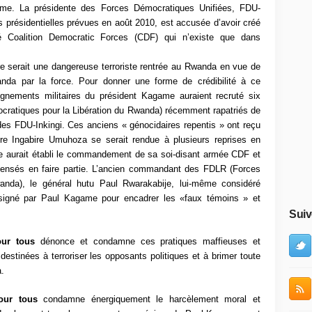
isme.
La présidente des Forces Démocratiques Unifiées, FDU-
ns présidentielles prévues en août 2010, est accusée d’avoir créé
Coalition Democratic Forces (CDF) qui n’existe que dans
ire serait une dangereuse terroriste rentrée au Rwanda en vue de
wanda par la force. Pour donner une forme de crédibilité à ce
ignements militaires du président Kagame auraient recruté six
atiques pour la Libération du Rwanda) récemment rapatriés de
es FDU-Inkingi. Ces anciens « génocidaires repentis » ont reçu
e Ingabire Umuhoza se serait rendue à plusieurs reprises en
e aurait établi le commandement de sa soi-disant armée CDF et
 censés en faire partie. L’ancien commandant des FDLR (Forces
anda), le général hutu Paul Rwarakabije, lui-même considéré
signé par Paul Kagame pour encadrer les «faux témoins » et
Suiv
our
tous
dénonce et condamne ces pratiques maffieuses et
destinées à terroriser les opposants politiques et à brimer toute
a.
our
tous
condamne énergiquement le harcèlement moral et