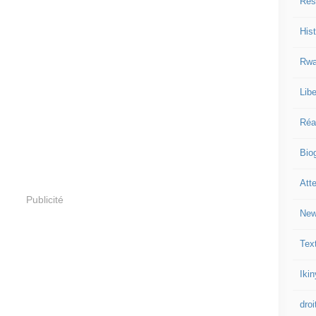
Res
Hist
Rwa
Libe
Réa
Bio
Att
Publicité
New
Tex
Iki
droi