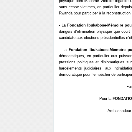
physique dont Madame Victoire Ingabire 
sans cesse victimes, en particulier depuis
Rwanda pour participer à la reconstruction
- La
Fondation Ibukabose-Mémoire pou
dangers d’élimination physique que court 
candidate aux élections présidentielles n’é
- La
Fondation Ibukabose-Mémoire po
démocratiques, en particulier aux puiss
pressions politiques et diplomatiques su
harcèlements judiciaires, aux intimidati
démocratique pour l’empêcher de participer
Fai
Pour la
FONDATIO
Ambassadeur