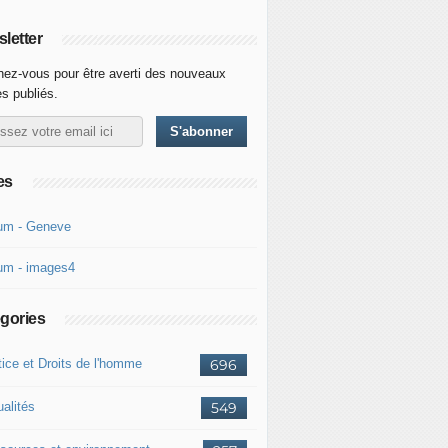
letter
ez-vous pour être averti des nouveaux
es publiés.
es
um - Geneve
um - images4
gories
tice et Droits de l'homme
696
ualités
549