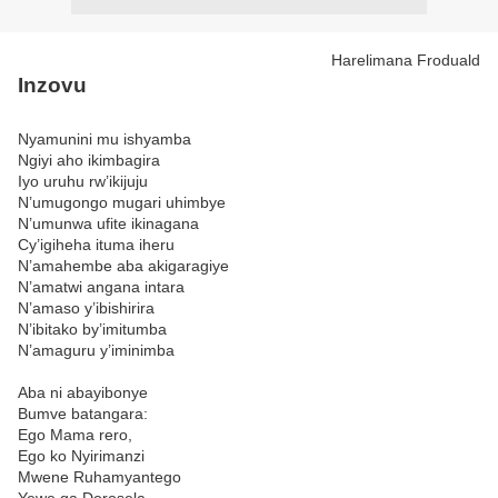
Harelimana Froduald
Inzovu
Nyamunini mu ishyamba
Ngiyi aho ikimbagira
Iyo uruhu rw’ikijuju
N’umugongo mugari uhimbye
N’umunwa ufite ikinagana
Cy’igiheha ituma iheru
N’amahembe aba akigaragiye
N’amatwi angana intara
N’amaso y’ibishirira
N’ibitako by’imitumba
N’amaguru y’iminimba
Aba ni abayibonye
Bumve batangara:
Ego Mama rero,
Ego ko Nyirimanzi
Mwene Ruhamyantego