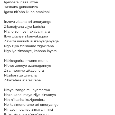
Igendera inzira imwe
Yashaka guhindukira
Igasa nk’aho ikuba amakoni
Inzovu zibana ari umuryango
Zikanajyana zijya kurisha
N’aho zonnye hakaba imara
Ibyo zitariye zikanyukagura
Zavuza imirindi isi ikanyeganyega
Ngo zijya zicishamo zigakirana
Ngo iyo zirwanye, kabona ibyatsi
Ntizisagarira mwene muntu
N’uwo zoneye azamagannye
Ziramwumva zikavunura
Ntizihaririza zirwana
Zikazatera atarazireba
Ntayo izanga mu nyamaswa
Nazo kandi ntayo zijya zirwanya
Nta n’ibasha kuzigondera
No kuzimeneramo ari umuryango
Ninayo mpamvu zimara iminsi
Kuko zijyanwa n’urw’ikirago