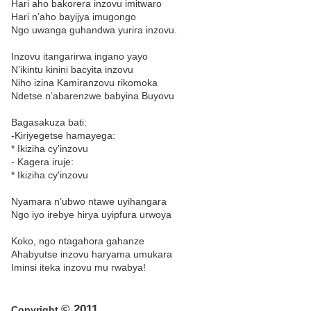
Hari aho bakorera inzovu imitwaro
Hari n’aho bayijya imugongo
Ngo uwanga guhandwa yurira inzovu.
Inzovu itangarirwa ingano yayo
N’ikintu kinini bacyita inzovu
Niho izina Kamiranzovu rikomoka
Ndetse n’abarenzwe babyina Buyovu
Bagasakuza bati:
-Kiriyegetse hamayega:
* Ikiziha cy'inzovu
- Kagera iruje:
* Ikiziha cy'inzovu
Nyamara n’ubwo ntawe uyihangara
Ngo iyo irebye hirya uyipfura urwoya
Koko, ngo ntagahora gahanze
Ahabyutse inzovu haryama umukara
Iminsi iteka inzovu mu rwabya!
© 2011
Copyright