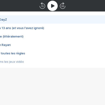
 DayZ
 a 13 ans (et vous l'avez ignoré)
e (littéralement)
im Rayan
 toutes les règles
s les jeux vidéo
us choquant de Rockstar ? - Le scandale BULLY
e plus moche de Steam
du RÊVE tourne au CAUCHEMAR
pendant 8 heures
it… à tort