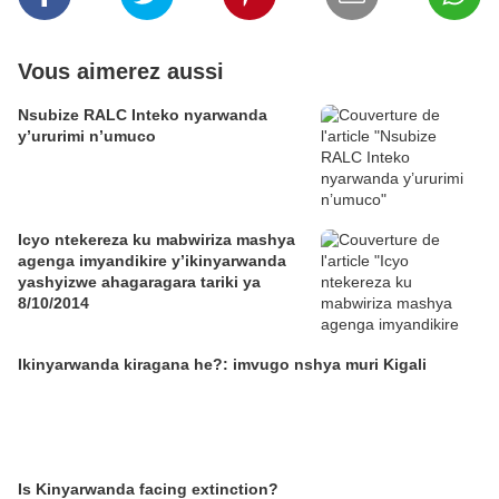
Vous aimerez aussi
Nsubize RALC Inteko nyarwanda
y’ururimi n’umuco
Icyo ntekereza ku mabwiriza mashya
agenga imyandikire y’ikinyarwanda
yashyizwe ahagaragara tariki ya
8/10/2014
Ikinyarwanda kiragana he?: imvugo nshya muri Kigali
Is Kinyarwanda facing extinction?