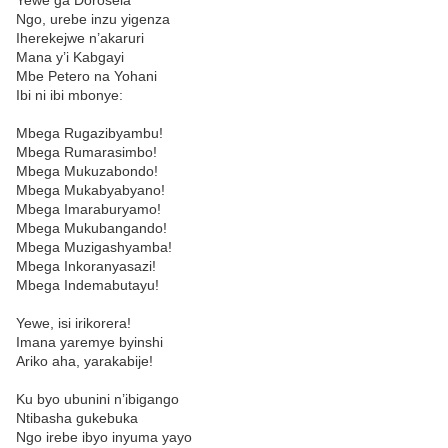
Yewe ga Dorosela
Ngo, urebe inzu yigenza
Iherekejwe n’akaruri
Mana y’i Kabgayi
Mbe Petero na Yohani
Ibi ni ibi mbonye:
Mbega Rugazibyambu!
Mbega Rumarasimbo!
Mbega Mukuzabondo!
Mbega Mukabyabyano!
Mbega Imaraburyamo!
Mbega Mukubangando!
Mbega Muzigashyamba!
Mbega Inkoranyasazi!
Mbega Indemabutayu!
Yewe, isi irikorera!
Imana yaremye byinshi
Ariko aha, yarakabije!
Ku byo ubunini n’ibigango
Ntibasha gukebuka
Ngo irebe ibyo inyuma yayo