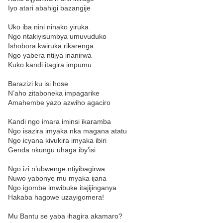
Iyo atari abahigi bazangije
Uko iba nini ninako yiruka
Ngo ntakiyisumbya umuvuduko
Ishobora kwiruka rikarenga
Ngo yabera ntijya inanirwa
Kuko kandi itagira impumu
Barazizi ku isi hose
N’aho zitaboneka impagarike
Amahembe yazo azwiho agaciro
Kandi ngo imara iminsi ikaramba
Ngo isazira imyaka nka magana atatu
Ngo icyana kivukira imyaka ibiri
Genda nkungu uhaga iby’isi
Ngo izi n’ubwenge ntiyibagirwa
Nuwo yabonye mu myaka ijana
Ngo igombe imwibuke itajijinganya
Hakaba hagowe uzayigomera!
Mu Bantu se yaba ihagira akamaro?