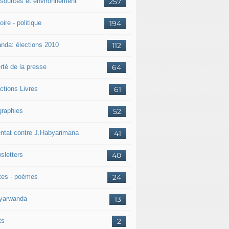
sources et environnement
257
oire - politique
194
nda: élections 2010
112
rté de la presse
64
ctions Livres
61
graphies
52
entat contre J.Habyarimana
41
sletters
40
tes - poèmes
24
nyarwanda
13
ts
2