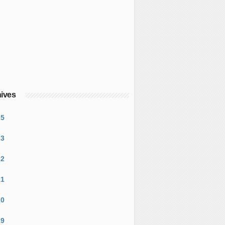
ives
25
23
22
21
20
19