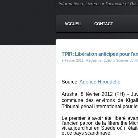
Informations, Livres sur l'actualité et l
ACCUEIL
CONTACT
TPIR: Libération anticipée pour l
9 Février 2012
, Rédigé par Editions Sources du Nil
Source:
Agence Hirondelle
Arusha, 8 février 2012 (FH) - J
commune des environs de Kigal
Tribunal pénal international pour l
Le premier à avoir été libéré ava
l'ancien patron de la filière thé M
vit aujourd'hui en Suède où il étai
et ce pays scandinave.