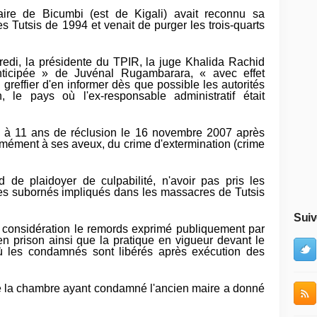
re de Bicumbi (est de Kigali) avait reconnu sa
s Tutsis de 1994 et venait de purger les trois-quarts
edi, la présidente du TPIR, la juge Khalida Rachid
nticipée » de Juvénal Rugambarara, « avec effet
greffier d'en informer dès que possible les autorités
le pays où l'ex-responsable administratif était
à 11 ans de réclusion le 16 novembre 2007 après
rmément à ses aveux, du crime d'extermination (crime
 de plaidoyer de culpabilité, n'avoir pas pris les
es subornés impliqués dans les massacres de Tutsis
Suiv
n considération le remords exprimé publiquement par
en prison ainsi que la pratique en vigueur devant le
où les condamnés sont libérés après exécution des
e la chambre ayant condamné l'ancien maire a donné