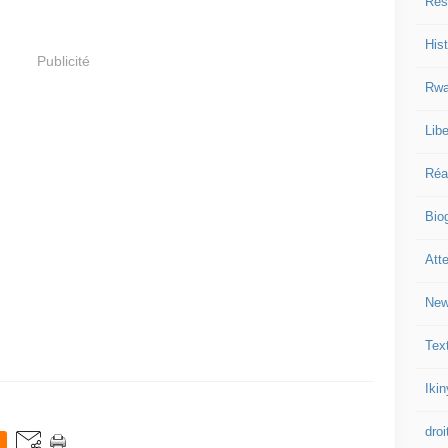
Res
Hist
Publicité
Rwa
Libe
Réa
Bio
Att
New
Tex
Iki
droi