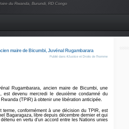
'histoire du Rwanda, Burundi, RD Congo
'ancien maire de Bicumbi, Juvénal Rugambarara
Publié dans
#Justice et Droits de l'homme
uvénal Rugambarara, ancien maire de Bicumbi, une
i, est devenu mercredi le deuxième condamné du
e Rwanda (TPIR) à obtenir une libération anticipée.
nt terme, conformément à une décision du TPIR, est
ichel Bagaragaza, libre depuis décembre dernier et qui
t détenu en vertu d'un accord entre les Nations unies