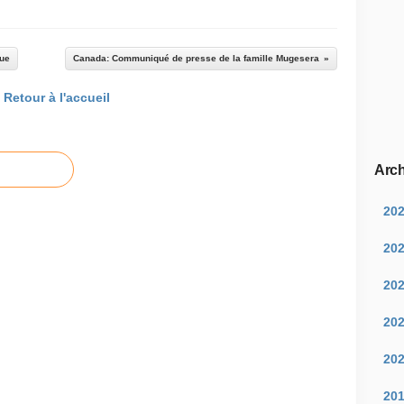
que
Canada: Communiqué de presse de la famille Mugesera
Retour à l'accueil
Arch
20
20
20
20
20
20