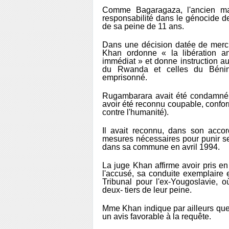
Comme Bagaragaza, l'ancien mai
responsabilité dans le génocide de
de sa peine de 11 ans.
Dans une décision datée de mercr
Khan ordonne « la libération a
immédiat » et donne instruction au 
du Rwanda et celles du Bénin, 
emprisonné.
Rugambarara avait été condamné 
avoir été reconnu coupable, confo
contre l'humanité).
Il avait reconnu, dans son accord
mesures nécessaires pour punir s
dans sa commune en avril 1994.
La juge Khan affirme avoir pris e
l'accusé, sa conduite exemplaire 
Tribunal pour l'ex-Yougoslavie, 
deux- tiers de leur peine.
Mme Khan indique par ailleurs qu
un avis favorable à la requête.