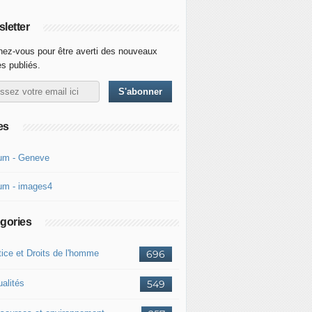
letter
ez-vous pour être averti des nouveaux
es publiés.
es
um - Geneve
um - images4
gories
tice et Droits de l'homme
696
ualités
549