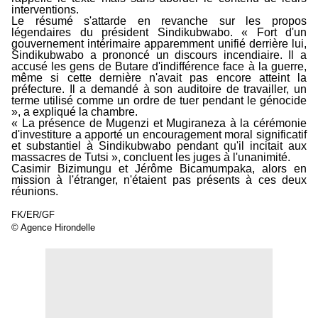
interventions.
Le résumé s'attarde en revanche sur les propos
légendaires du président Sindikubwabo. « Fort d'un
gouvernement intérimaire apparemment unifié derrière lui,
Sindikubwabo a prononcé un discours incendiaire. Il a
accusé les gens de Butare d'indifférence face à la guerre,
même si cette dernière n'avait pas encore atteint la
préfecture. Il a demandé à son auditoire de travailler, un
terme utilisé comme un ordre de tuer pendant le génocide
», a expliqué la chambre.
« La présence de Mugenzi et Mugiraneza à la cérémonie
d'investiture a apporté un encouragement moral significatif
et substantiel à Sindikubwabo pendant qu'il incitait aux
massacres de Tutsi », concluent les juges à l'unanimité.
Casimir Bizimungu et Jérôme Bicamumpaka, alors en
mission à l'étranger, n'étaient pas présents à ces deux
réunions.
FK/ER/GF
© Agence Hirondelle