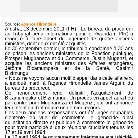
Source:
Agence Hirondelle
Arusha, 13 décembre 2011 (FH) - Le bureau du procureur
au Tribunal pénal international pour le Rwanda (TPIR) a
renoncé à faire appel du jugement de quatre anciens
ministres, dont deux ont été acquittés.
Le 30 septembre dernier, le tribunal a condamné à 30 ans
de prison les anciens ministres de la Fonction publique,
Prosper Mugiraneza et du Commerce, Justin Mugenzi, et
acquitté les anciens ministres des Affaires étrangères,
Jérôme Bicamumpaka et de la Santé, Casimir
Bizimungu.
« Nous ne voyons aucun motif d'appel dans cette affaire »,
a indiqué mardi à l'agence Hirondelle James Arguin, du
bureau du procureur.
Ce renoncement rend définitif l'acquittement de
Bicamumpaka et Bizimungu. Un procès en appel aura lieu
par contre pour Mugiraneza et Mugenzi, qui ont annoncé
leur intention d'introduire un dernier recours.
Ces deux anciens responsables ont été jugés coupables
d'entente en vue de commettre le génocide ainsi
qu'incitation directe et publique à commettre le génocide
pour avoir participé à deux réunions cruciales tenues les
17 et 19 avril 1994.
Le 17 avril 1994, le gouvernement intérimaire avait décidé,