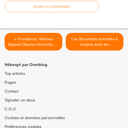
Ajouter un commentaire
< Presidents’ Widows
Les Burundais exhortés à
Appeal Obama Immunity for
rompre avec les
Indicted Murderer
comportements de
structeursde
l'environnement >
Hébergé par Overblog
Top articles
Pages
Contact
Signaler un abus
C.G.U.
Cookies et données personnelles
Préférences cookies