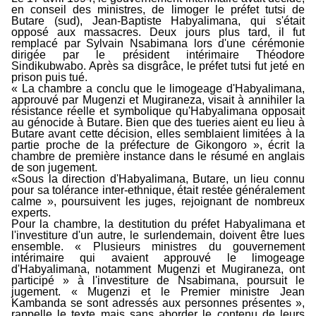
en conseil des ministres, de limoger le préfet tutsi de
Butare (sud), Jean-Baptiste Habyalimana, qui s'était
opposé aux massacres. Deux jours plus tard, il fut
remplacé par Sylvain Nsabimana lors d'une cérémonie
dirigée par le président intérimaire Théodore
Sindikubwabo. Après sa disgrâce, le préfet tutsi fut jeté en
prison puis tué.
« La chambre a conclu que le limogeage d'Habyalimana,
approuvé par Mugenzi et Mugiraneza, visait à annihiler la
résistance réelle et symbolique qu'Habyalimana opposait
au génocide à Butare. Bien que des tueries aient eu lieu à
Butare avant cette décision, elles semblaient limitées à la
partie proche de la préfecture de Gikongoro », écrit la
chambre de première instance dans le résumé en anglais
de son jugement.
«Sous la direction d'Habyalimana, Butare, un lieu connu
pour sa tolérance inter-ethnique, était restée généralement
calme », poursuivent les juges, rejoignant de nombreux
experts.
Pour la chambre, la destitution du préfet Habyalimana et
l'investiture d'un autre, le surlendemain, doivent être lues
ensemble. « Plusieurs ministres du gouvernement
intérimaire qui avaient approuvé le limogeage
d'Habyalimana, notamment Mugenzi et Mugiraneza, ont
participé » à l'investiture de Nsabimana, poursuit le
jugement. « Mugenzi et le Premier ministre Jean
Kambanda se sont adressés aux personnes présentes »,
rappelle le texte mais sans aborder le contenu de leurs