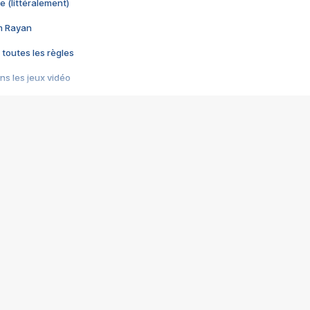
e (littéralement)
im Rayan
 toutes les règles
s les jeux vidéo
us choquant de Rockstar ? - Le scandale BULLY
e plus moche de Steam
du RÊVE tourne au CAUCHEMAR
pendant 8 heures
it… à tort
umiliés par un jeu vidéo
ire - Final Fantasy 8
ti un empire - Age of Empires
story DOFUS