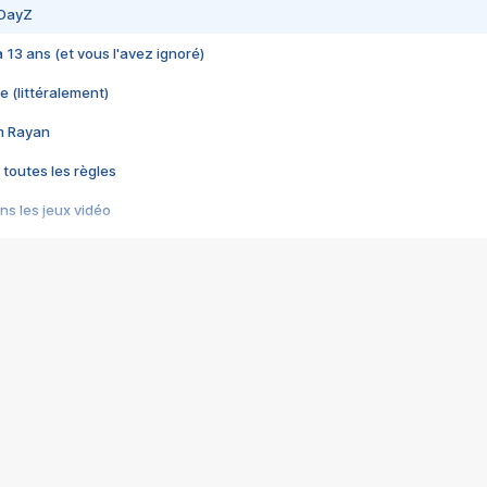
 DayZ
 a 13 ans (et vous l'avez ignoré)
e (littéralement)
im Rayan
 toutes les règles
s les jeux vidéo
us choquant de Rockstar ? - Le scandale BULLY
e plus moche de Steam
du RÊVE tourne au CAUCHEMAR
pendant 8 heures
it… à tort
umiliés par un jeu vidéo
ire - Final Fantasy 8