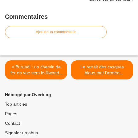
Commentaires
Ajouter un commentaire
< Burundi : un chemin de
Le retrait des casques
fer en vue vers le Rwanda
bleus met l’armée
et la Tanzanie pour
congolaise face à ses
l'exploitation du nickel
responsabilités >
Hébergé par Overblog
Top articles
Pages
Contact
Signaler un abus