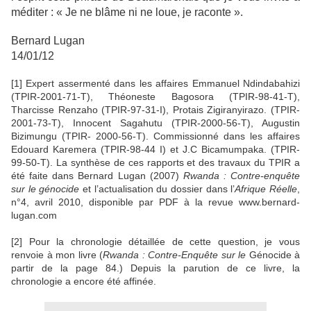
méditer : « Je ne blâme ni ne loue, je raconte ».
Bernard Lugan
14/01/12
[1]
Expert assermenté dans les affaires Emmanuel Ndindabahizi
(TPIR-2001-71-T), Théoneste Bagosora (TPIR-98-41-T),
Tharcisse Renzaho (TPIR-97-31-I), Protais Zigiranyirazo. (TPIR-
2001-73-T), Innocent Sagahutu (TPIR-2000-56-T), Augustin
Bizimungu (TPIR- 2000-56-T). Commissionné dans les affaires
Edouard Karemera (TPIR-98-44 I) et J.C Bicamumpaka. (TPIR-
99-50-T). La synthèse de ces rapports et des travaux du TPIR a
été faite dans Bernard Lugan (2007)
Rwanda : Contre-enquête
sur le génocide
et l’actualisation du dossier dans l’
Afrique Réelle
,
n°4, avril 2010, disponible par PDF à la revue www.bernard-
lugan.com
[2]
Pour la chronologie détaillée de cette question, je vous
renvoie à mon livre (
Rwanda : Contre-Enquête sur le
Génocide à
partir de la page 84.) Depuis la parution de ce livre, la
chronologie a encore été affinée.