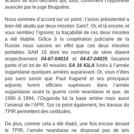
acteurs se sont déclarés qui, tous, confirment l’hypothèse
avancée par le juge Bruguière.
Nous sommes d’accord sur un point : l’avion présidentiel a
bien été abattu par deux missiles Sam7. Or, et là encore, et
vous semblez l’ignorer, la traçabilité de ces deux missiles
a été établie. Grâce à la coopération judiciaire de la
Russie nous savons en effet que ces deux missiles
portables
SAM 16
dont les numéros de série étaient
respectivement
04-87-04814
et
04-87-04835
faisaient
partie d’un lot de 40 missiles
SA 16 IGLA
livrés à l’armée
ougandaise quelques années auparavant. Or, vous n’êtes
pas sans savoir que Paul Kagamé et ses principaux
adjoints furent officiers supérieurs dans l’armée
ougandaise avant la guerre civile rwandaise et que, de
1990 à 1994, l’Ouganda fut la base arrière mais aussi
l’arsenal de l’APR. Sur ce point également, les travaux du
TPIR permettent des certitudes.
De plus, comme cela a été établi, une fois encore devant
le TPIR, l’armée rwandaise ne disposait pas de tels