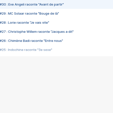
#30 : Eve Angeli raconte "Avant de partir"
#29 : MC Solaar raconte "Bouge de là"
28 : Lorie raconte "Je vais vite"
#27 : Christophe Willem raconte "Jacques a dit"
#26 : Chimène Badi raconte "Entre nous"
#25 : Indochine raconte "3e sexe"
#24 : Zaho raconte "C'est chelou"
#23 : Patrick Bruel raconte "Au café des délices"
#22 : Kyo raconte "Le chemin"
#21 : Nolwenn Leroy raconte "Cassé"
#20 : Patrick Hernandez raconte "Born to be alive"
#19 : Lorie raconte "Près de moi"