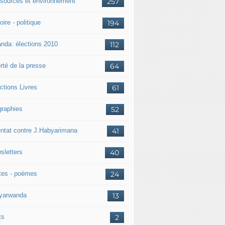
sources et environnement
257
oire - politique
194
nda: élections 2010
112
rté de la presse
64
ctions Livres
61
graphies
52
entat contre J.Habyarimana
41
sletters
40
tes - poèmes
24
nyarwanda
13
ts
2