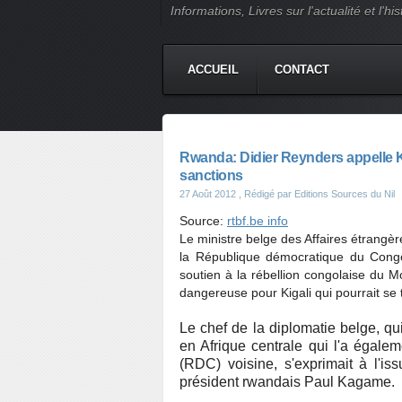
Informations, Livres sur l'actualité et l
ACCUEIL
CONTACT
Rwanda: Didier Reynders appelle K
sanctions
27 Août 2012
, Rédigé par Editions Sources du Nil
Source:
rtbf.be info
Le ministre belge des Affaires étrangè
la République démocratique du Congo
soutien à la rébellion congolaise du
dangereuse pour Kigali qui pourrait se 
Le chef de la diplomatie belge, q
en Afrique centrale qui l'a égal
(RDC) voisine, s'exprimait à l'i
président rwandais Paul Kagame.