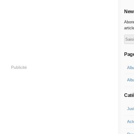
News
Abonn
articl
Pag
Publicité
Alb
Alb
Caté
Jus
Act