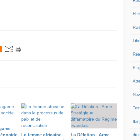
Res
Hist
Rwa
Libe
Réa
Bio
Att
New
Tex
Iki
game
génocide
La femme africaine
La Délation : Arme
droi