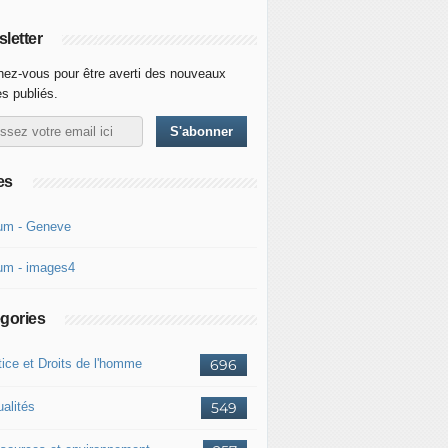
letter
ez-vous pour être averti des nouveaux
es publiés.
es
um - Geneve
um - images4
gories
tice et Droits de l'homme
696
ualités
549