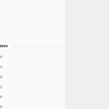
ives
25
23
22
21
20
19