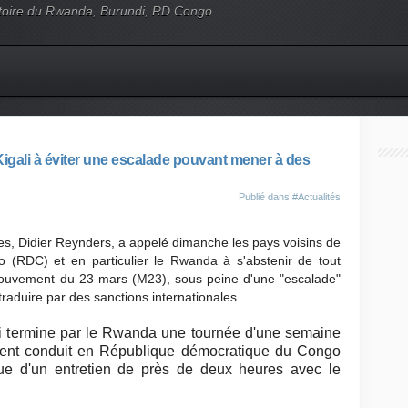
'histoire du Rwanda, Burundi, RD Congo
igali à éviter une escalade pouvant mener à des
Publié dans
#Actualités
res, Didier Reynders, a appelé dimanche les pays voisins de
 (RDC) et en particulier le Rwanda à s'abstenir de tout
 Mouvement du 23 mars (M23), sous peine d'une "escalade"
traduire par des sanctions internationales.
ui termine par le Rwanda une tournée d'une semaine
ement conduit en République démocratique du Congo
ssue d'un entretien de près de deux heures avec le