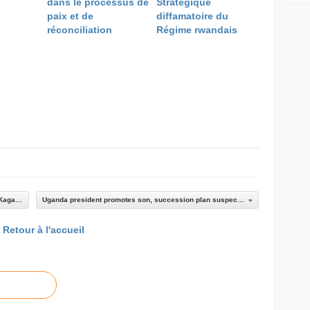
dans le processus de
Stratégique
paix et de
diffamatoire du
réconciliation
Régime rwandais
Rwanda: Reynders reçu par le président Paul Kagame
Uganda president promotes son, succession plan suspected
Retour à l'accueil