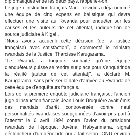
diplomatiques entre les deux pays, rappelle-t-on.
Le juge d'instruction français Marc Trevidic a déjà nommé
une équipe de cinq experts en balistique qui devra
effectuer une visite au Rwanda pour enquêter sur les
causes et les auteurs de cet attentat, indique-t-on de
source judiciaire à Kigali.
"Nous avons accueilli cette décision (de la justice
française) avec satisfaction", a commenté le ministre
rwandais de la Justice, Tharcisse Karugarama.
"Le Rwanda a toujours souhaité qu'une équipe
d'enquêteurs puisse se rendre sur place pour s'enquérir de
la réalité [autour de cet attentat]", a déclaré M.
Karugarama, sans préciser la date d'arrivée au Rwanda de
cette équipe d'enquêteurs français.
Lors de la première enquête judiciaire française, l'ancien
juge d'instruction français Jean Louis Bruguière avait émis
des mandats d'arrêt controversés contre neuf
personnalités rwandaises soupçonnées d'avoir pris part à
l'attentat le 6 avril 1994 contre l'avion du président
rwandais de l'époque, Juvénal Habyarimana, signal
déclencheur d'un génocide qui a fait selon l'ONU environ