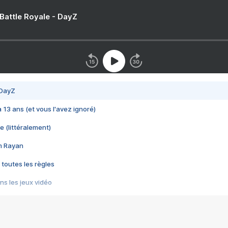
 Battle Royale - DayZ
 DayZ
 a 13 ans (et vous l'avez ignoré)
e (littéralement)
im Rayan
 toutes les règles
s les jeux vidéo
us choquant de Rockstar ? - Le scandale BULLY
e plus moche de Steam