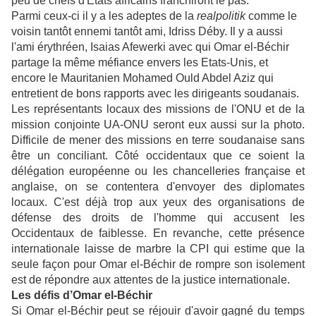
peu de chefs d'Etats africains franchiront le pas.
Parmi ceux-ci il y a les adeptes de la
realpolitik
comme le
voisin tantôt ennemi tantôt ami, Idriss Déby. Il y a aussi
l'ami érythréen, Isaias Afewerki avec qui Omar el-Béchir
partage la même méfiance envers les Etats-Unis, et
encore le Mauritanien Mohamed Ould Abdel Aziz qui
entretient de bons rapports avec les dirigeants soudanais.
Les représentants locaux des missions de l'ONU et de la
mission conjointe UA-ONU seront eux aussi sur la photo.
Difficile de mener des missions en terre soudanaise sans
être un conciliant. Côté occidentaux que ce soient la
délégation européenne ou les chancelleries française et
anglaise, on se contentera d'envoyer des diplomates
locaux. C'est déjà trop aux yeux des organisations de
défense des droits de l'homme qui accusent les
Occidentaux de faiblesse. En revanche, cette présence
internationale laisse de marbre la CPI qui estime que la
seule façon pour Omar el-Béchir de rompre son isolement
est de répondre aux attentes de la justice internationale.
Les défis d’Omar el-Béchir
Si Omar el-Béchir peut se réjouir d'avoir gagné du temps