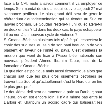
face à la CPI, reste à savoir comment il va employer ce
temps. Son mandat de cinq ans qui s'ouvre ce jeudi 27 mai
s'annonce périlleux. Le plus grand défi sera de gérer le
référendum d'autodétermination qui se tiendra au Sud en
janvier prochain. Le Soudan restera-t-il uni ou éclatera-t-il
en deux entités ? Et dans les deux cas, le pays échappera-
t-il ou non à un nouveau cycle de violence ?
Si Omar el-Béchir a plusieurs fois répété qu'il respectera le
choix des sudistes, au sein de son parti beaucoup de voix
plaident en faveur de l'unité du pays. C'est d'ailleurs la
mission que vient de fixer à l'Assemblée nationale son
nouveau président Ahmed Ibrahim Tabar, issu de la
formation d'Omar el-Béchir.
La question est politique mais aussi économique alors que
chacun sait que les plus gros gisements pétroliers se
trouvent au Sud et qu'actuellement c'est le Nord qui en tire
le plus gros profit.
Le deuxième défi sera de ramener la paix au Darfour; pour
l'heure, on en est encore loin. Il n'y a même pas entre le
Darfour et Khartoum un accord cadre qui baliserait les