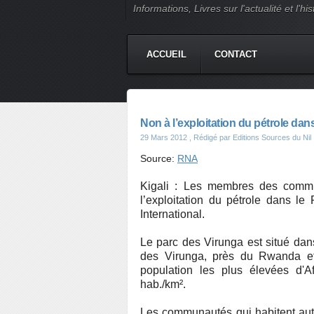
Informations, Livres sur l'actualité et l
ACCUEIL
CONTACT
Non à l’exploitation du pétrole dan
29 Mars 2012
, Rédigé par Editions Sources du Nil
Source:
RNA
Kigali : Les membres des commun
l’exploitation du pétrole dans le
International.
Le parc des Virunga est situé dan
des Virunga, près du Rwanda et 
population les plus élevées d'A
hab./km².
Les communautés qui habitent autou