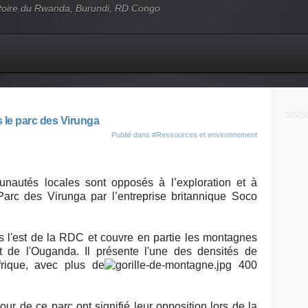
'histoire du Rwanda, Burundi, RD Congo
s le parc des Virunga
Publié dans
#Ressources et environnement
autés locales sont opposés à l’exploration et à
 Parc des Virunga par l’entreprise britannique Soco
s l'est de la RDC et couvre en partie les montagnes
de l'Ouganda. Il présente l'une des densités de
frique, avec plus de
400
r de ce parc ont signifié leur opposition lors de la