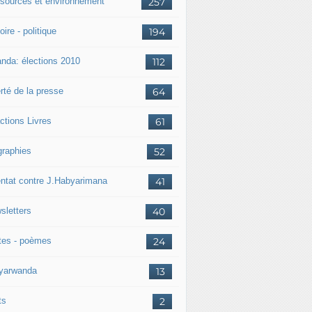
sources et environnement
257
oire - politique
194
nda: élections 2010
112
rté de la presse
64
ctions Livres
61
graphies
52
entat contre J.Habyarimana
41
sletters
40
tes - poèmes
24
nyarwanda
13
ts
2