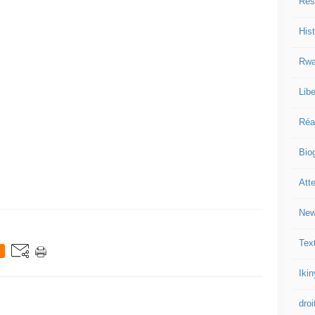
Res
Hist
Rwa
Libe
Réa
Bio
Att
New
Tex
Iki
droi