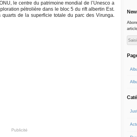
ONU, le centre du patrimoine mondial de l’Unesco a
oration pétrolière dans le bloc 5 du rift albertin Est.
News
s quarts de la superficie totale du parc des Virunga.
Abonn
articl
Pag
Alb
Alb
Caté
Jus
Act
Publicité