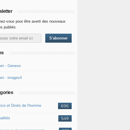
letter
ez-vous pour être averti des nouveaux
es publiés.
es
um - Geneve
um - images4
gories
tice et Droits de l'homme
696
ualités
549