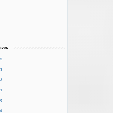
ives
25
23
22
21
20
19