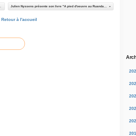
 les gorilles de montagnes
Julien Nyssens présente son livre "A pied d'oeuvre au Ruanda" le 27/04/2012 à l'UOPC
Retour à l'accueil
Arch
20
20
20
20
20
20