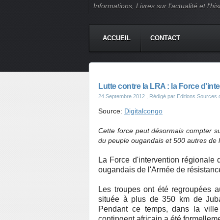
Informations, Livres sur l'actualité et l
ACCUEIL
CONTACT
Lutte contre la LRA : la Force d'int
24 Septembre 2012
, Rédigé par Editions Sources d
Source:
Digitalcongo
Cette force peut désormais compter su
du peuple ougandais et 500 autres de l
La Force d'intervention régionale 
ougandais de l'Armée de résistance
Les troupes ont été regroupées au
située à plus de 350 km de Juba
Pendant ce temps, dans la vil
contingent africain a été formelle