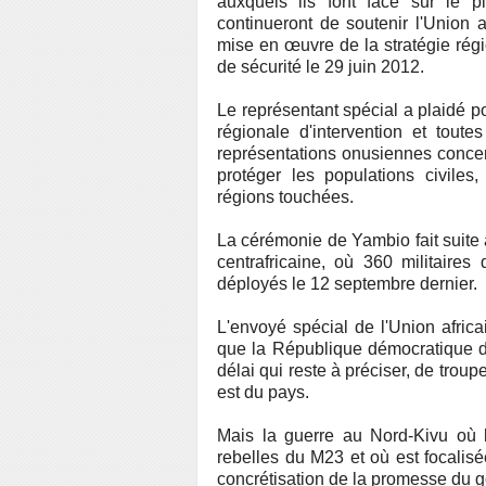
auxquels ils font face sur le p
continueront de soutenir l'Union 
mise en œuvre de la stratégie régi
de sécurité le 29 juin 2012.
Le représentant spécial a plaidé p
régionale d'intervention et toute
représentations onusiennes concer
protéger les populations civile
régions touchées.
La cérémonie de Yambio fait suite 
centrafricaine, où 360 militaire
déployés le 12 septembre dernier.
L'envoyé spécial de l'Union afric
que la République démocratique d
délai qui reste à préciser, de trou
est du pays.
Mais la guerre au Nord-Kivu où l
rebelles du M23 et où est focalisée
concrétisation de la promesse du 