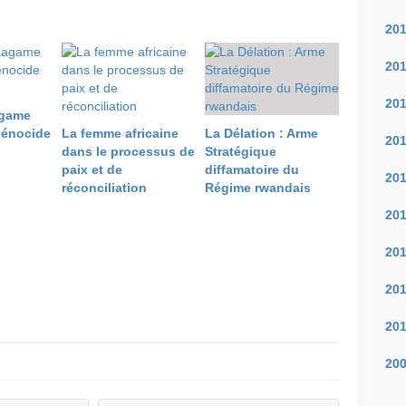
20
20
20
game
génocide
La femme africaine
La Délation : Arme
20
dans le processus de
Stratégique
paix et de
diffamatoire du
20
réconciliation
Régime rwandais
20
20
20
20
20