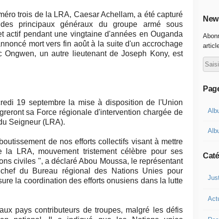
méro trois de la LRA, Caesar Achellam, a été capturé
News
 des principaux généraux du groupe armé sous
actif pendant une vingtaine d'années en Ouganda
Abonn
annoncé mort vers fin août à la suite d'un accrochage
articl
c Ongwen, un autre lieutenant de Joseph Kony, est
Pag
redi 19 septembre la mise à disposition de l'Union
Alb
égreront sa Force régionale d'intervention chargée de
 du Seigneur (LRA).
Alb
utissement de nos efforts collectifs visant à mettre
 de la LRA, mouvement tristement célèbre pour ses
Caté
ons civiles ", a déclaré Abou Moussa, le représentant
t chef du Bureau régional des Nations Unies pour
Jus
ure la coordination des efforts onusiens dans la lutte
Act
 pays contributeurs de troupes, malgré les défis