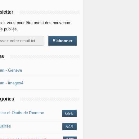
letter
ez-vous pour être averti des nouveaux
es publiés.
es
um - Geneve
um - images4
gories
tice et Droits de l'homme
696
ualités
549