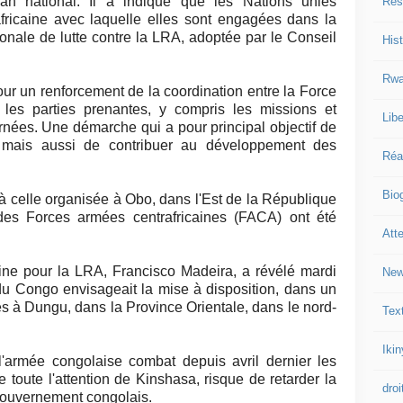
lan national. Il a indiqué que les Nations unies
Res
africaine avec laquelle elles sont engagées dans la
onale de lutte contre la LRA, adoptée par le Conseil
Hist
Rwa
our un renforcement de la coordination entre la Force
s les parties prenantes, y compris les missions et
Libe
nées. Une démarche qui a pour principal objectif de
s, mais aussi de contribuer au développement des
Réa
Bio
à celle organisée à Obo, dans l'Est de la République
s des Forces armées centrafricaines (FACA) ont été
Att
aine pour la LRA, Francisco Madeira, a révélé mardi
New
u Congo envisageait la mise à disposition, dans un
pes à Dungu, dans la Province Orientale, dans le nord-
Tex
Iki
'armée congolaise combat depuis avril dernier les
 toute l'attention de Kinshasa, risque de retarder la
droi
gouvernement congolais.