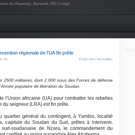
'histoire du Rwanda, Burundi, RD Congo
ervention régionale de l'UA fin prête
u Nil
Publié dans
#Actualités
r 2500 militaires, dont 2 000 issus des Forces de défense
'Armée populaire de libération du Soudan.
de l'Union africaine (UA) pour combattre les rebelles
 du seigneur (LRA) est fin prête.
 quartier général du contingent, à Yambio, localité
, capitale du Soudan du Sud, prêtes à intervenir.
le sud-soudanaise de Nzara, le commandement du
ment conféré au major ougandais Alex Ahabyona.