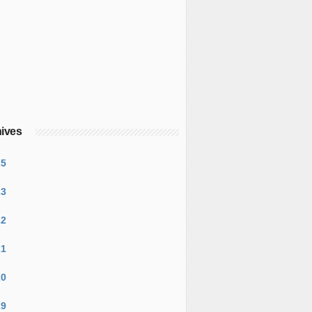
ives
25
23
22
21
20
19