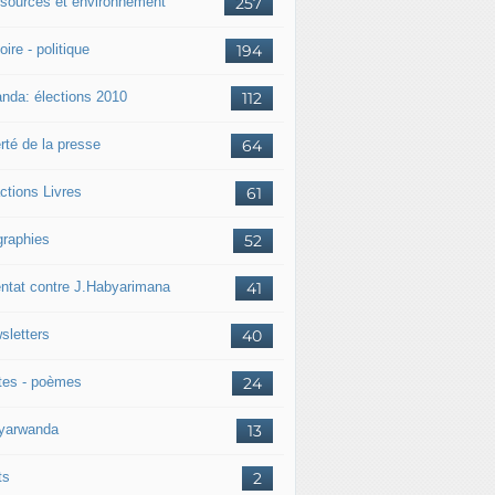
sources et environnement
257
oire - politique
194
nda: élections 2010
112
rté de la presse
64
ctions Livres
61
graphies
52
entat contre J.Habyarimana
41
sletters
40
tes - poèmes
24
nyarwanda
13
ts
2