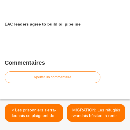
EAC leaders agree to build oil pipeline
Commentaires
Ajouter un commentaire
< Les prisonniers sierra-
MIGRATION: Les réfugiés
léonais se plaignent des
rwandais hésitent à rentrer
mauvais traitements dans
chez eux >
les geôles du Rwanda