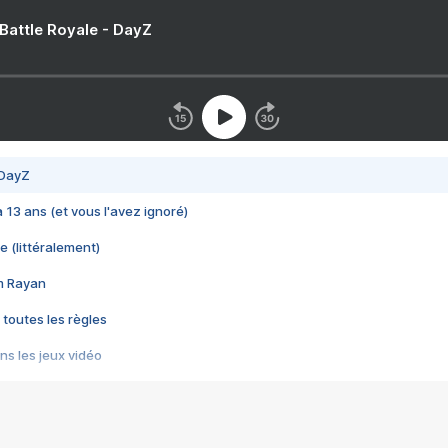
 Battle Royale - DayZ
 DayZ
 a 13 ans (et vous l'avez ignoré)
e (littéralement)
im Rayan
 toutes les règles
s les jeux vidéo
us choquant de Rockstar ? - Le scandale BULLY
e plus moche de Steam