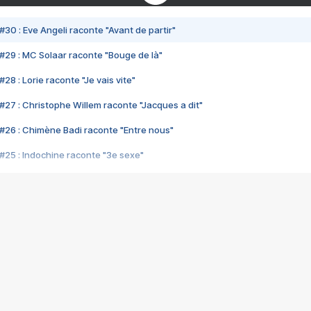
#30 : Eve Angeli raconte "Avant de partir"
#29 : MC Solaar raconte "Bouge de là"
28 : Lorie raconte "Je vais vite"
#27 : Christophe Willem raconte "Jacques a dit"
#26 : Chimène Badi raconte "Entre nous"
#25 : Indochine raconte "3e sexe"
#24 : Zaho raconte "C'est chelou"
#23 : Patrick Bruel raconte "Au café des délices"
#22 : Kyo raconte "Le chemin"
#21 : Nolwenn Leroy raconte "Cassé"
#20 : Patrick Hernandez raconte "Born to be alive"
#19 : Lorie raconte "Près de moi"