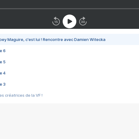
bey Maguire, c'est lui ! Rencontre avec Damien Witecka
e 6
e 5
e 4
e 3
s créatrices de la VF !
e 2
e 1
e Mektoub My Love arrive enfin ! Rencontre avec Shaïn Boumedine et Sal