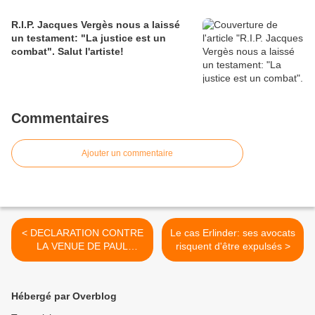
R.I.P. Jacques Vergès nous a laissé
un testament: "La justice est un
combat". Salut l'artiste!
Commentaires
Ajouter un commentaire
< DECLARATION CONTRE
Le cas Erlinder: ses avocats
LA VENUE DE PAUL
risquent d'être expulsés >
KAGAME EN FRANCE A
L'OCCASION DU SOMMET
FRANCE-AFRIQUE DE
Hébergé par Overblog
NICE (30.05.10)