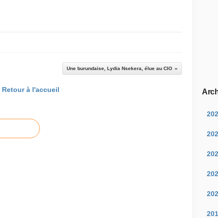
Une burundaise, Lydia Nsekera, élue au CIO
Retour à l'accueil
Arch
20
20
20
20
20
20