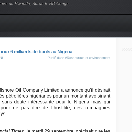
'histoire du Rwanda, Burundi, RD Congo
pour 6 milliards de barils au Nigeria
Nil
Publié dans
#Ressources et environnement
ffshore Oil Company Limited a annoncé qu’il désirait
és pétrolières nigérianes pour un montant avoisinant
e sans doute intéressante pour le Nigeria mais qui
 pour ne pas dire de l’hostilité, des compagnies
ays.
ncial Times
, le mardi 29 septembre, précisait que les