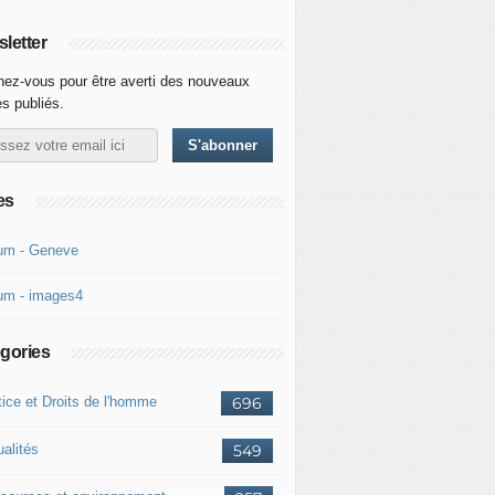
letter
ez-vous pour être averti des nouveaux
es publiés.
es
um - Geneve
um - images4
gories
tice et Droits de l'homme
696
ualités
549