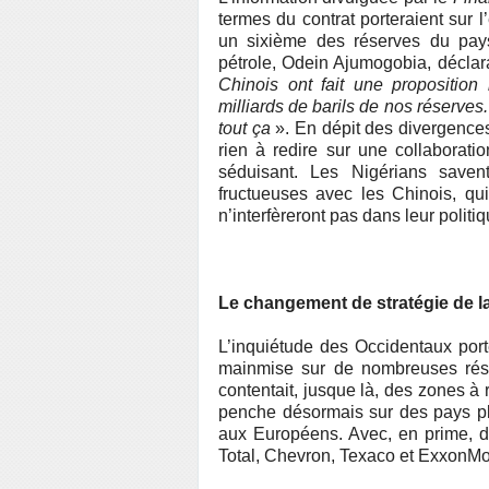
termes du contrat porteraient sur l’
un sixième des réserves du pays
pétrole, Odein Ajumogobia, déclar
Chinois ont fait une proposition
milliards de barils de nos réserves
tout ça
». En dépit des divergences 
rien à redire sur une collaborati
séduisant. Les Nigérians saven
fructueuses avec les Chinois, qu
n’interfèreront pas dans leur politiq
Le changement de stratégie de l
L’inquiétude des Occidentaux port
mainmise sur de nombreuses rése
contentait, jusque là, des zones à 
penche désormais sur des pays plu
aux Européens. Avec, en prime, de
Total, Chevron, Texaco et ExxonMo