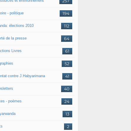
sources et environnement
257
oire - politique
194
nda: élections 2010
112
rté de la presse
64
ctions Livres
61
graphies
52
entat contre J.Habyarimana
41
sletters
40
tes - poèmes
24
nyarwanda
13
ts
2