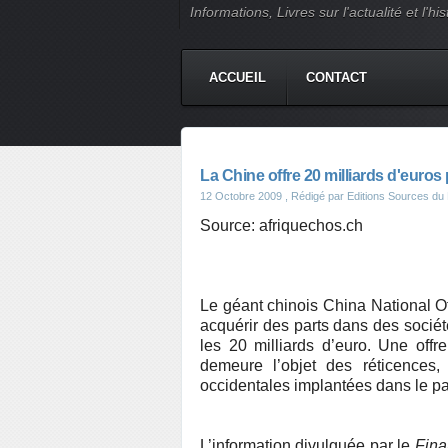
Informations, Livres sur l'actualité et l
ACCUEIL
CONTACT
La Chine offre 20 milliards d'euros 
12 Octobre 2009
, Rédigé par Editions Sources du 
Source: afriquechos.ch
Le géant chinois China National O
acquérir des parts dans des sociét
les 20 milliards d’euro. Une offr
demeure l’objet des réticences,
occidentales implantées dans le p
L’information divulguée par le
Fina