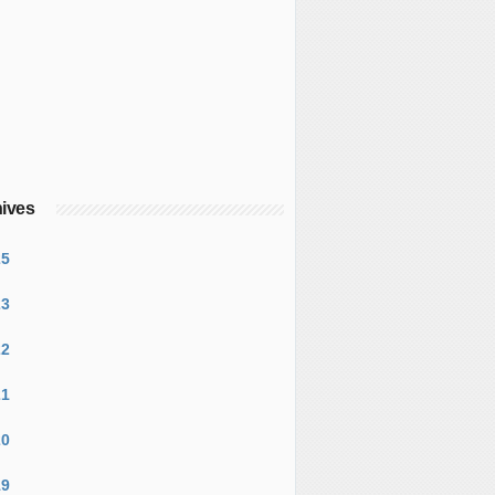
ives
25
23
22
21
20
19