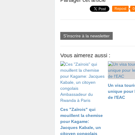
Partager cet article
Repost
0
S'inscrire à la newsletter
Vous aimerez aussi :
Un visa touri
unique pour 
de l'EAC
Ces "Zaïrois" qui
mouillent la chemise
pour Kagame:
Jacques Kabale, un
citoyen congolais