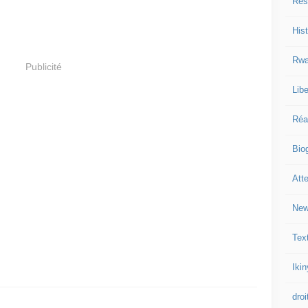
Res
Hist
Rwa
Publicité
Libe
Réa
Bio
Att
New
Tex
Iki
droi