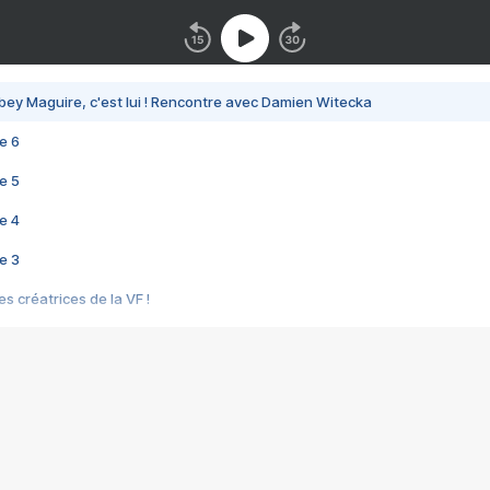
bey Maguire, c'est lui ! Rencontre avec Damien Witecka
e 6
e 5
e 4
e 3
s créatrices de la VF !
e 2
e 1
e Mektoub My Love arrive enfin ! Rencontre avec Shaïn Boumedine et Sal
i : après Toni en famille