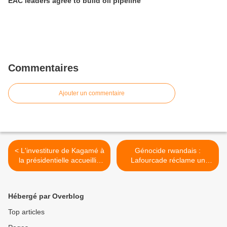
EAC leaders agree to build oil pipeline
Commentaires
Ajouter un commentaire
< L'investiture de Kagamé à
Génocide rwandais :
la présidentielle accueillie
Lafourcade réclame un
par des attentats à la
démenti des accusations de
grenade
la complicité de la France >
Hébergé par Overblog
Top articles