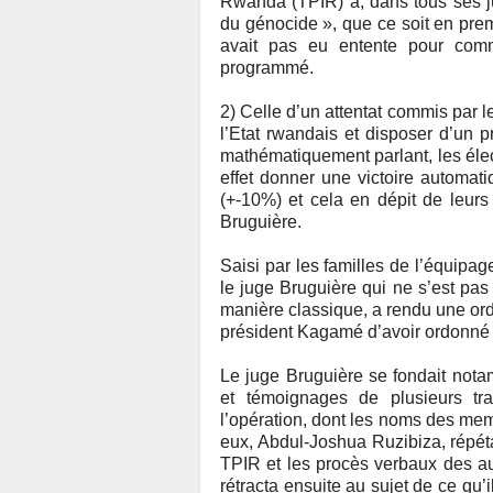
Rwanda (TPIR) a, dans tous ses j
du génocide », que ce soit en premi
avait pas eu entente pour comm
programmé.
2) Celle d’un attentat commis par 
l’Etat rwandais et disposer d’un p
mathématiquement parlant, les éle
effet donner une victoire automat
(+-10%) et cela en dépit de leurs
Bruguière.
Saisi par les familles de l’équipa
le juge Bruguière qui ne s’est p
manière classique, a rendu une or
président Kagamé d’avoir ordonné l
Le juge Bruguière se fondait nota
et témoignages de plusieurs tra
l’opération, dont les noms des me
eux, Abdul-Joshua Ruzibiza, répéta
TPIR et les procès verbaux des aud
rétracta ensuite au sujet de ce qu’i