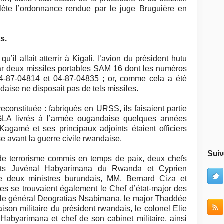
lète l’ordonnance rendue par le juge Bruguière en
s.
u’il allait atterrir à Kigali, l’avion du président hutu
ar deux missiles portables SAM 16 dont les numéros
04-87-04814 et 04-87-04835 ; or, comme cela a été
daise ne disposait pas de tels missiles.
reconstituée : fabriqués en URSS, ils faisaient partie
GLA livrés à l’armée ougandaise quelques années
agamé et ses principaux adjoints étaient officiers
 avant la guerre civile rwandaise.
Suiv
 de terrorisme commis en temps de paix, deux chefs
dents Juvénal Habyarimana du Rwanda et Cyprien
e deux ministres burundais, MM. Bernard Ciza et
mes se trouvaient également le Chef d’état-major des
le général Deogratias Nsabimana, le major Thaddée
son militaire du président rwandais, le colonel Elie
Habyarimana et chef de son cabinet militaire, ainsi