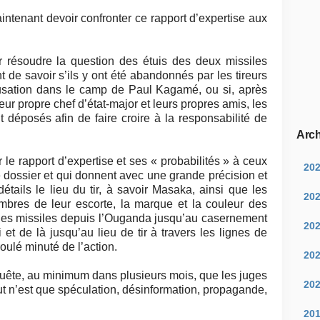
intenant devoir confronter ce rapport d’expertise aux
r résoudre la question des étuis des deux missiles
 de savoir s’ils y ont été abandonnés par les tireurs
cusation dans le camp de Paul Kagamé, ou si, après
leur propre chef d’état-major et leurs propres amis, les
t déposés afin de faire croire à la responsabilité de
Arch
le rapport d’expertise et ses « probabilités » à ceux
20
dossier et qui donnent avec une grande précision et
tails le lieu du tir, à savoir Masaka, ainsi que les
20
bres de leur escorte, la marque et la couleur des
r les missiles depuis l’Ouganda jusqu’au casernement
20
et de là jusqu’au lieu de tir à travers les lignes de
oulé minuté de l’action.
20
quête, au minimum dans plusieurs mois, que les juges
20
out n’est que spéculation, désinformation, propagande,
20