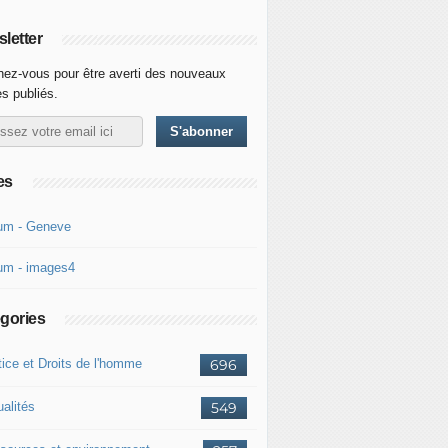
letter
ez-vous pour être averti des nouveaux
es publiés.
es
um - Geneve
um - images4
gories
tice et Droits de l'homme
696
ualités
549