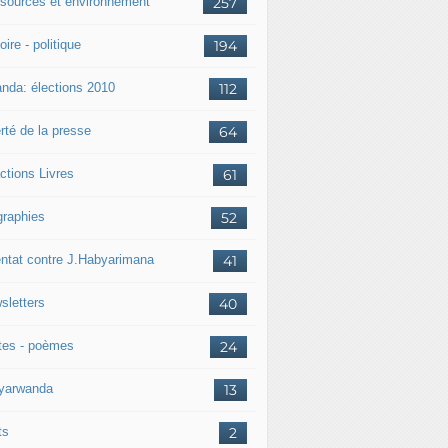
sources et environnement
257
oire - politique
194
nda: élections 2010
112
rté de la presse
64
ctions Livres
61
graphies
52
entat contre J.Habyarimana
41
sletters
40
tes - poèmes
24
nyarwanda
13
ts
2