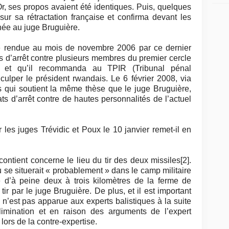
Or, ses propos avaient été identiques. Puis, quelques
sur sa rétractation française et confirma devant les
née au juge Bruguière.
 rendue au mois de novembre 2006 par ce dernier
ts d’arrêt contre plusieurs membres du premier cercle
 et qu’il recommanda au TPIR (Tribunal pénal
culper le président rwandais. Le 6 février 2008, via
es qui soutient la même thèse que le juge Bruguière,
s d’arrêt contre de hautes personnalités de l’actuel
les juges Trévidic et Poux le 10 janvier remet-il en
ontient concerne le lieu du tir des deux missiles[2].
eu se situerait « probablement » dans le camp militaire
 d’à peine deux à trois kilomètres de la ferme de
r par le juge Bruguière. De plus, et il est important
 » n’est pas apparue aux experts balistiques à la suite
limination et en raison des arguments de l’expert
lors de la contre-expertise.