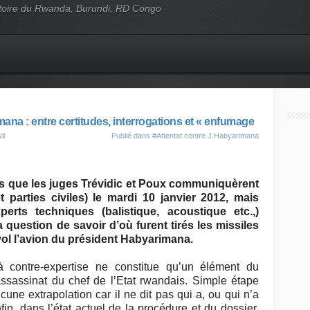
'histoire du Rwanda, Burundi, RD Congo
ana : entre certitudes, interrogations et « enfumage
il
Publié dans
#Attentat contre J.Habyarimana
s que les juges Trévidic et Poux communiquèrent
t parties civiles) le mardi 10 janvier 2012, mais
erts techniques (balistique, acoustique etc.,)
 question de savoir d’où furent tirés les missiles
n vol l’avion du président Habyarimana.
contre-expertise ne constitue qu’un élément du
ssassinat du chef de l’Etat rwandais. Simple étape
une extrapolation car il ne dit pas qui a, ou qui n’a
nfin, dans l’état actuel de la procédure et du dossier,