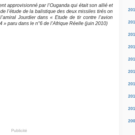
ent approvisionné par l’Ouganda qui était son allié et
20
 de l’étude de la balistique des deux missiles tirés on
 l’amiral Jourdier dans « Etude de tir contre l’avion
20
4 » paru dans le n°6 de l’Afrique Réelle (juin 2010)
20
20
20
20
20
20
20
20
Publicité