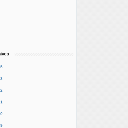
ives
25
23
22
21
20
19