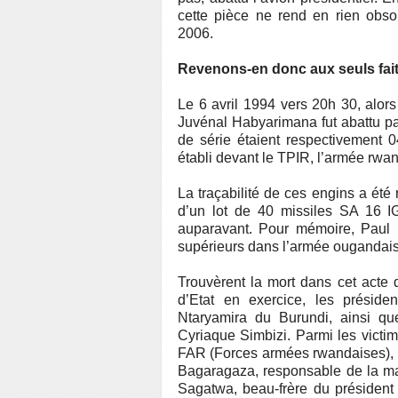
cette pièce ne rend en rien obso
2006.
Revenons-en donc aux seuls fait
Le 6 avril 1994 vers 20h 30, alors q
Juvénal Habyarimana fut abattu p
de série étaient respectivement 
établi devant le TPIR, l’armée rwan
La traçabilité de ces engins a été 
d’un lot de 40 missiles SA 16 I
auparavant. Pour mémoire, Paul K
supérieurs dans l’armée ougandaise
Trouvèrent la mort dans cet acte
d’Etat en exercice, les prési
Ntaryamira du Burundi, ainsi qu
Cyriaque Simbizi. Parmi les victi
FAR (Forces armées rwandaises), 
Bagaragaza, responsable de la mai
Sagatwa, beau-frère du président 