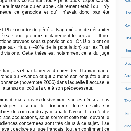
ugements concernant les « principaux responsables
Res
ère instance ou en appel, clairement établi qu’il n’y
ettre ce génocide et qu’il n’avait donc pas été
Hist
Rwa
le FPR sur ordre du général Kagamé afin de décapiter
rétexte pour prendre militairement le pouvoir. Ethno-
Libe
ctions prévues sous supervision de l’ONU allaient en
ique aux Hutu (+-90% de la population) sur les Tutsi
Réa
 divisions. Cette thèse est notamment celle du juge
Bio
ge français et par la veuve du président Habyarimana,
Att
as rendu au Rwanda et qui a mené son enquête d’une
donnance (novembre 2006) dans laquelle il accuse le
’attentat qui coûta la vie à son prédécesseur.
New
mment, mais pas exclusivement, sur les déclarations
Tex
nsfuges tutsi qui lui donnèrent force détails sur
mbres du commando ayant abattu l’avion. L’un d’entre
Iki
 ses accusations, sous serment cette fois, devant le
iences concernées sont très clairs à ce sujet. Il se
droi
l avait déclaré au juge français, tout en confirmant ce