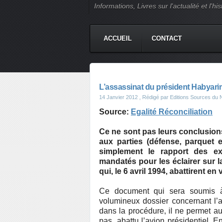
Informations, Livres sur l'actualité et l
ACCUEIL
CONTACT
L’assassinat du président Habyarim
14 Janvier 2012
, Rédigé par Editions Sources du N
Source:
Egalité Réconciliation
Ce ne sont pas leurs conclusion
aux parties (défense, parquet e
simplement le rapport des exp
mandatés pour les éclairer sur la
qui, le 6 avril 1994, abattirent e
Ce document qui sera soumis à 
volumineux dossier concernant l’a
dans la procédure, il ne permet auc
pas, abattu l’avion présidentiel. E