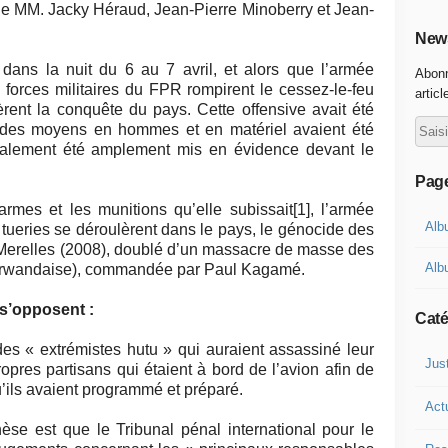
e MM. Jacky Héraud, Jean-Pierre Minoberry et Jean-
News
 dans la nuit du 6 au 7 avril, et alors que l’armée
Abonn
 forces militaires du FPR rompirent le cessez-le-feu
articl
ent la conquête du pays. Cette offensive avait été
 des moyens en hommes et en matériel avaient été
alement été amplement mis en évidence devant le
Pag
rmes et les munitions qu’elle subissait[1], l’armée
Alb
tueries se déroulèrent dans le pays, le génocide des
l Merelles (2008), doublé d’un massacre de masse des
Alb
e rwandaise), commandée par Paul Kagamé.
 s’opposent :
Caté
des « extrémistes hutu » qui auraient assassiné leur
Jus
opres partisans qui étaient à bord de l’avion afin de
’ils avaient programmé et préparé.
Act
hèse est que le Tribunal pénal international pour le