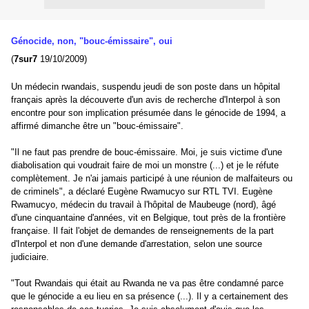
Génocide, non, "bouc-émissaire", oui
(
7sur7
19/10/2009)
Un médecin rwandais, suspendu jeudi de son poste dans un hôpital
français après la découverte d'un avis de recherche d'Interpol à son
encontre pour son implication présumée dans le génocide de 1994, a
affirmé dimanche être un "bouc-émissaire".
"Il ne faut pas prendre de bouc-émissaire. Moi, je suis victime d'une
diabolisation qui voudrait faire de moi un monstre (...) et je le réfute
complètement. Je n'ai jamais participé à une réunion de malfaiteurs ou
de criminels", a déclaré Eugène Rwamucyo sur RTL TVI. Eugène
Rwamucyo, médecin du travail à l'hôpital de Maubeuge (nord), âgé
d'une cinquantaine d'années, vit en Belgique, tout près de la frontière
française. Il fait l'objet de demandes de renseignements de la part
d'Interpol et non d'une demande d'arrestation, selon une source
judiciaire.
"Tout Rwandais qui était au Rwanda ne va pas être condamné parce
que le génocide a eu lieu en sa présence (...). Il y a certainement des