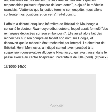
responsables de ces tueries. Je suis absolument d'avis que les
responsables puissent répondre de leurs actes", a ajouté le médecin
rwandais. "J'attends que la justice termine son enquête, nous allons
confronter nos positions et on verra", a-t-il conclu.
L'affaire a débuté lorsqu'une infirmière de l'hôpital de Maubeuge a
consulté le docteur Rwamucyo début octobre, lequel aurait formulé "des
remarques déplacées sur son embonpoint". Elle aurait alors fait des
recherches sur son compte en tapant son nom sur Google, et
découvert que le médecin était recherché par Interpol. Le directeur de
l'hôpital, Henri Mennecier, a indiqué samedi avoir procédé à la
suspension conservatoire d'Eugène Rwamucyo, qui avait aussi dans le
passé exercé au centre hospitalier universitaire de Lille (nord). (afp/acx)
18/10/09 14h00
Publicité