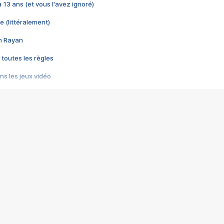
 a 13 ans (et vous l'avez ignoré)
e (littéralement)
im Rayan
 toutes les règles
s les jeux vidéo
us choquant de Rockstar ? - Le scandale BULLY
e plus moche de Steam
du RÊVE tourne au CAUCHEMAR
pendant 8 heures
it… à tort
umiliés par un jeu vidéo
ire - Final Fantasy 8
ti un empire - Age of Empires