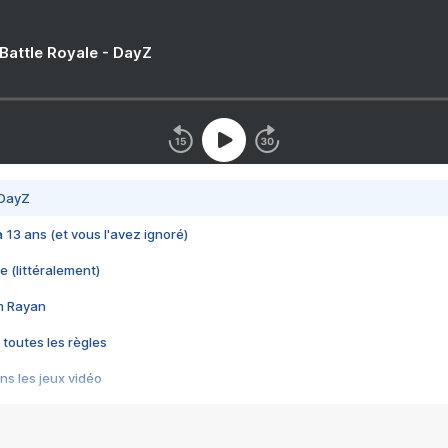
 Battle Royale - DayZ
 DayZ
 a 13 ans (et vous l'avez ignoré)
e (littéralement)
im Rayan
 toutes les règles
s les jeux vidéo
us choquant de Rockstar ? - Le scandale BULLY