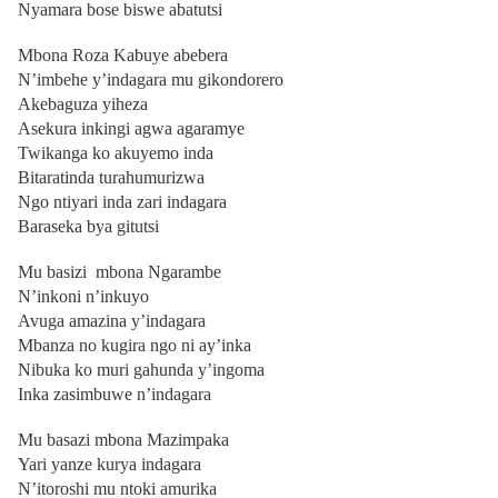
Nyamara bose biswe abatutsi
Mbona Roza Kabuye abebera
N’imbehe y’indagara mu gikondorero
Akebaguza yiheza
Asekura inkingi agwa agaramye
Twikanga ko akuyemo inda
Bitaratinda turahumurizwa
Ngo ntiyari inda zari indagara
Baraseka bya gitutsi
Mu basizi mbona Ngarambe
N’inkoni n’inkuyo
Avuga amazina y’indagara
Mbanza no kugira ngo ni ay’inka
Nibuka ko muri gahunda y’ingoma
Inka zasimbuwe n’indagara
Mu basazi mbona Mazimpaka
Yari yanze kurya indagara
N’itoroshi mu ntoki amurika