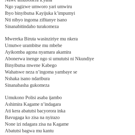
Ngo yagizwe umworo yari umwiru
Ibyo binyibutsa Kayijuka k’impumyi
Nti nibyo ingoma zifitanye isano
Sinanabitindaho turakomeza
Mwereka Biruta wasinziriye mu nkera
Umutwe urambitse mu mbehe
Ayikomba agona nyamara akamira
Abonerwa inenge ngo si umututsi ni Nkundiye
Binyibutsa mwene Kabego
Wahatswe neza n’ingoma yambaye se
Nshaka isano ndaribura
Sinanabasha gukomeza
Umukono Polisi asaba ijambo
Ashimira Kagame n’indagara
Ati kera abatutsi bacyorora inka
Bavugaga ko zisa na nyirazo
None izi ndagara zisa na Kagame
Abatutsi bagwa mu kantu