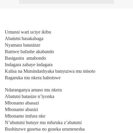
Umunsi wari uciye ikibu
Abatutsi basakabaga
Nyamara batasinze
Bamwe bafashe akabando
Basigasira amabondo
Indagara zabaye indagara
Kalisa na Mutsindashyaka banyuzwa mu misoto
Bagaruka mu nkera bahotswe
Ndaranganya amaso mu nkera
Abatutsi batasize n’iyonka
Mbonamo abasazi
Mbonamo abasizi
Mbonamo imfura nke
N’ubututsi butuye mu mfuruka z’abatutsi
Bushinzwe gusetsa no guseka urumenesha