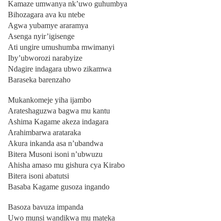
Kamaze umwanya nk’uwo guhumbya
Bihozagara ava ku ntebe
Agwa yubamye araramya
Asenga nyir’igisenge
Ati ungire umushumba mwimanyi
Iby’ubworozi narabyize
Ndagire indagara ubwo zikamwa
Baraseka barenzaho
Mukankomeje yiha ijambo
Arateshaguzwa bagwa mu kantu
Ashima Kagame akeza indagara
Arahimbarwa arataraka
Akura inkanda asa n’ubandwa
Bitera Musoni isoni n’ubwuzu
Ahisha amaso mu gishura cya Kirabo
Bitera isoni abatutsi
Basaba Kagame gusoza ingando
Basoza bavuza impanda
Uwo munsi wandikwa mu mateka