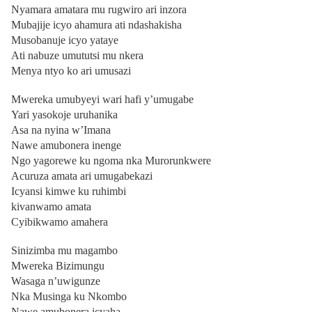
Nyamara amatara mu rugwiro ari inzora
Mubajije icyo ahamura ati ndashakisha
Musobanuje icyo yataye
Ati nabuze umututsi mu nkera
Menya ntyo ko ari umusazi
Mwereka umubyeyi wari hafi y’umugabe
Yari yasokoje uruhanika
Asa na nyina w’Imana
Nawe amubonera inenge
Ngo yagorewe ku ngoma nka Murorunkwere
Acuruza amata ari umugabekazi
Icyansi kimwe ku ruhimbi
kivanwamo amata
Cyibikwamo amahera
Sinizimba mu magambo
Mwereka Bizimungu
Wasaga n’uwigunze
Nka Musinga ku Nkombo
Nawe amubonera icyaha