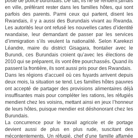
poste de police burundais. De fait, ils ne se rendent jamais
en ville, préférant rester dans les familles hôtes, qui sont
parfois des parents. Parmi ceux qui partent, disent les
Rwandais, il y a aussi des Burundais vivant au Rwanda.
Les autorités leur ont refusé les nouvelles cartes d’identité
rwandaise, leur demandant de passer par les services
d’immigration s’ils veulent la nationalité. Selon Karekezi
Léandre, maire du district Gisagara, frontalier avec le
Burundi, ces Burundais croient qu’avec les élections de
2010 qui se préparent, ils vont être pourchassés. Quand ils
passent la frontière, ils sont aussi pris pour des Rwandais.
Dans les régions d'accueil où ces fuyards arrivent depuis
deux mois, la situation se tend. Les familles hôtes pauvres
ont accepté de partager des provisions alimentaires déjà
insuffisantes mais pour compléter les rations, les réfugiés
mendient chez les voisins, mettant ainsi en jeux l’honneur
de leurs hôtes, puisque mendier est déshonorant chez les
Burundais.
La concurrence pour le travail agricole et de portage
devient aussi de plus en plus rude, suscitant des
mécontentements. Un réfugié, chef d'une famille affamée