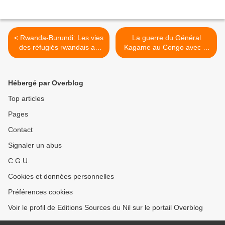
< Rwanda-Burundi: Les vies
La guerre du Général
des réfugiés rwandais au
Kagame au Congo avec le
Burundi ne sont pas en
soutien britannique >
danger au Rwanda!
Hébergé par Overblog
Top articles
Pages
Contact
Signaler un abus
C.G.U.
Cookies et données personnelles
Préférences cookies
Voir le profil de Editions Sources du Nil sur le portail Overblog