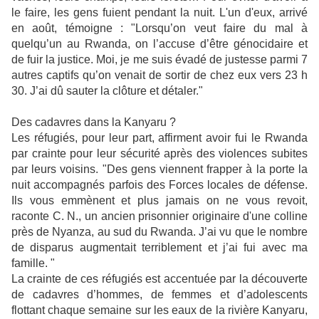
le faire, les gens fuient pendant la nuit. L'un d'eux, arrivé
en août, témoigne : "Lorsqu’on veut faire du mal à
quelqu’un au Rwanda, on l’accuse d’être génocidaire et
de fuir la justice. Moi, je me suis évadé de justesse parmi 7
autres captifs qu’on venait de sortir de chez eux vers 23 h
30. J’ai dû sauter la clôture et détaler."
Des cadavres dans la Kanyaru ?
Les réfugiés, pour leur part, affirment avoir fui le Rwanda
par crainte pour leur sécurité après des violences subites
par leurs voisins. "Des gens viennent frapper à la porte la
nuit accompagnés parfois des Forces locales de défense.
Ils vous emmènent et plus jamais on ne vous revoit,
raconte C. N., un ancien prisonnier originaire d'une colline
près de Nyanza, au sud du Rwanda. J’ai vu que le nombre
de disparus augmentait terriblement et j’ai fui avec ma
famille. "
La crainte de ces réfugiés est accentuée par la découverte
de cadavres d’hommes, de femmes et d’adolescents
flottant chaque semaine sur les eaux de la rivière Kanyaru,