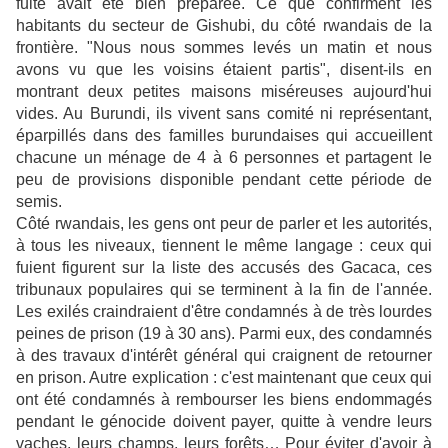
fuite avait été bien préparée. Ce que confirment les
habitants du secteur de Gishubi, du côté rwandais de la
frontière. "Nous nous sommes levés un matin et nous
avons vu que les voisins étaient partis", disent-ils en
montrant deux petites maisons miséreuses aujourd'hui
vides. Au Burundi, ils vivent sans comité ni représentant,
éparpillés dans des familles burundaises qui accueillent
chacune un ménage de 4 à 6 personnes et partagent le
peu de provisions disponible pendant cette période de
semis.
Côté rwandais, les gens ont peur de parler et les autorités,
à tous les niveaux, tiennent le même langage : ceux qui
fuient figurent sur la liste des accusés des Gacaca, ces
tribunaux populaires qui se terminent à la fin de l'année.
Les exilés craindraient d'être condamnés à de très lourdes
peines de prison (19 à 30 ans). Parmi eux, des condamnés
à des travaux d'intérêt général qui craignent de retourner
en prison. Autre explication : c'est maintenant que ceux qui
ont été condamnés à rembourser les biens endommagés
pendant le génocide doivent payer, quitte à vendre leurs
vaches, leurs champs, leurs forêts… Pour éviter d'avoir à