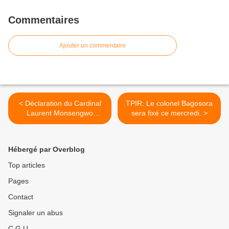
Commentaires
Ajouter un commentaire
< Déclaration du Cardinal
TPIR: Le colonel Bagosora
Laurent Monsengwo
sera fixé ce mercredi. >
Pasinya sur l'élection
présidentielle en RDC
Hébergé par Overblog
Top articles
Pages
Contact
Signaler un abus
C.G.U.