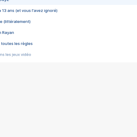
 a 13 ans (et vous l'avez ignoré)
e (littéralement)
im Rayan
 toutes les règles
s les jeux vidéo
us choquant de Rockstar ? - Le scandale BULLY
e plus moche de Steam
du RÊVE tourne au CAUCHEMAR
pendant 8 heures
it… à tort
umiliés par un jeu vidéo
ire - Final Fantasy 8