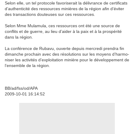
Selon elle, un tel pro­to­cole fa­vo­ri­se­rait la dé­li­vrance de cer­ti­fi­cats
d’au­then­ti­ci­té des res­sources mi­nières de la ré­gion afin d’évi­ter
des tran­sac­tions dou­teuses sur ces res­sources.
Selon Mme Mu­la­mu­la, ces res­sources ont été une source de
conflits et de guerre, au lieu d’aider à la paix et à la pros­pé­ri­té
dans la ré­gion.
La confé­rence de Ru­ba­vu, ou­verte de­puis mer­cre­di pren­dra fin
di­manche pro­chain avec des ré­so­lu­tions sur les moyens d’har­mo­
ni­ser les ac­ti­vi­tés d’ex­ploi­ta­tion mi­nière pour le dé­ve­lop­pe­ment de
l’en­semble de la ré­gion.
BB/ad/fss/od/APA
2009-​10-​01 16:14:52