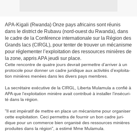
APA-​Ki­ga­li (Rwan­da) Onze pays afri­cains sont réunis
dans le dis­trict de Ru­ba­vu (nord-​ouest du Rwan­da), dans
le cadre de la Confé­rence in­ter­na­tio­nale sur la Ré­gion des
Grands lacs (CIRGL), pour ten­ter de trou­ver un mé­ca­nisme
pour ré­gle­men­ter l’ex­ploi­ta­tion des res­sources mi­nières de
la zone, ap­pris APA jeudi sur place.
Cette ren­contre de quatre jours de­vrait per­mettre d’ar­ri­ver à un
pro­to­cole pour don­ner un cadre ju­ri­dique aux ac­ti­vi­tés d’ex­ploi­ta­
tion mi­nières me­nées dans les di­vers pays membres.
La se­cré­taire exé­cu­tive de la CIRGL, Li­ber­ta Mu­la­mu­la a confié à
APA que l’ex­ploi­ta­tion mi­nière avait contri­bué à ins­tal­ler l’in­sé­cu­ri­
té dans la ré­gion.
"Il est im­pé­ra­tif de mettre en place un mé­ca­nisme pour or­ga­ni­ser
cette ex­ploi­ta­tion. Ceci per­met­tra de four­nir un bon cadre ju­ri­
dique pour un com­merce bien or­ga­ni­sé des res­sources mi­nières
pro­duites dans la ré­gion", a es­ti­mé Mme Mu­la­mu­la.