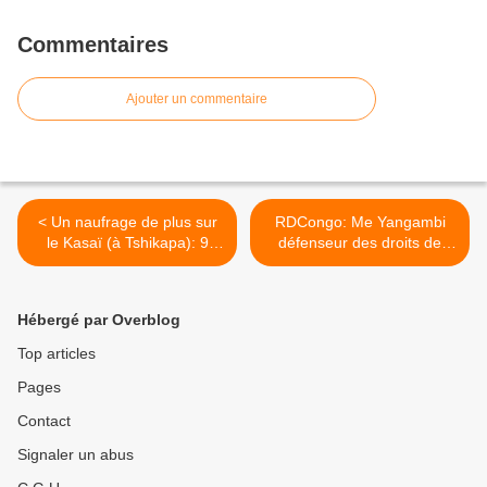
Commentaires
Ajouter un commentaire
< Un naufrage de plus sur
RDCongo: Me Yangambi
le Kasaï (à Tshikapa): 9
défenseur des droits de
morts
l'homme accusé
d'insurrection par le
Ministre Lambert Mende >
Hébergé par Overblog
Top articles
Pages
Contact
Signaler un abus