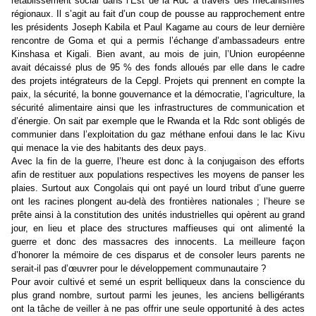
rétablissement social dans l’Est de la Rdc à travers des mécanismes
régionaux. Il s’agit au fait d’un coup de pousse au rapprochement entre
les présidents Joseph Kabila et Paul Kagame au cours de leur dernière
rencontre de Goma et qui a permis l’échange d’ambassadeurs entre
Kinshasa et Kigali. Bien avant, au mois de juin, l’Union européenne
avait décaissé plus de 95 % des fonds alloués par elle dans le cadre
des projets intégrateurs de la Cepgl. Projets qui prennent en compte la
paix, la sécurité, la bonne gouvernance et la démocratie, l’agriculture, la
sécurité alimentaire ainsi que les infrastructures de communication et
d’énergie. On sait par exemple que le Rwanda et la Rdc sont obligés de
communier dans l’exploitation du gaz méthane enfoui dans le lac Kivu
qui menace la vie des habitants des deux pays.
Avec la fin de la guerre, l’heure est donc à la conjugaison des efforts
afin de restituer aux populations respectives les moyens de panser les
plaies. Surtout aux Congolais qui ont payé un lourd tribut d’une guerre
ont les racines plongent au-delà des frontières nationales ; l’heure se
prête ainsi à la constitution des unités industrielles qui opèrent au grand
jour, en lieu et place des structures maffieuses qui ont alimenté la
guerre et donc des massacres des innocents. La meilleure façon
d’honorer la mémoire de ces disparus et de consoler leurs parents ne
serait-il pas d’œuvrer pour le développement communautaire ?
Pour avoir cultivé et semé un esprit belliqueux dans la conscience du
plus grand nombre, surtout parmi les jeunes, les anciens belligérants
ont la tâche de veiller à ne pas offrir une seule opportunité à des actes