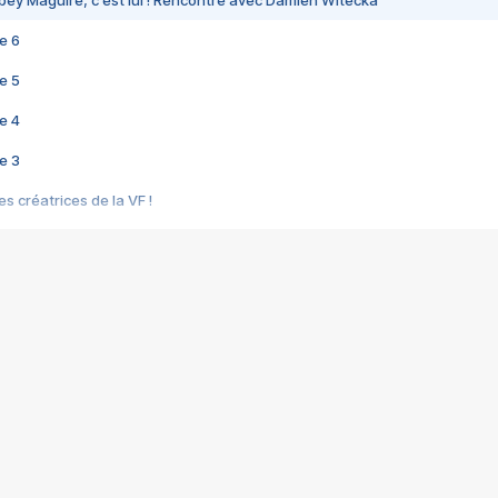
bey Maguire, c'est lui ! Rencontre avec Damien Witecka
e 6
e 5
e 4
e 3
s créatrices de la VF !
e 2
e 1
e Mektoub My Love arrive enfin ! Rencontre avec Shaïn Boumedine et Sal
i : après Toni en famille
elle réalise le bouleversant Dites lui que je l'aime
ais ! Rencontre autour de Vie privée de Rebecca Zlotowski
 de Marguerite, Grave... Rencontre avec Ella Rumpf