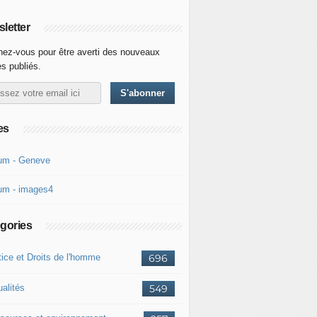
letter
ez-vous pour être averti des nouveaux
es publiés.
es
um - Geneve
um - images4
gories
tice et Droits de l'homme
696
ualités
549