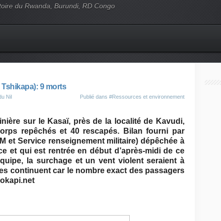
'histoire du Rwanda, Burundi, RD Congo
 Tshikapa): 9 morts
u Nil
Publié dans
#Ressources et environnement
nière sur le Kasaï, près de la localité de Kavudi,
corps repêchés et 40 rescapés. Bilan fourni par
GM et Service renseignement militaire) dépêchée à
ce et qui est rentrée en début d’après-midi de ce
quipe, la surchage et un vent violent seraient à
hes continuent car le nombre exact des passagers
ookapi.net