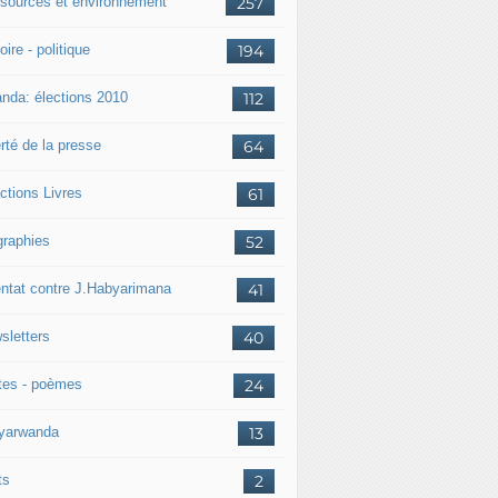
sources et environnement
257
oire - politique
194
nda: élections 2010
112
rté de la presse
64
ctions Livres
61
graphies
52
entat contre J.Habyarimana
41
sletters
40
tes - poèmes
24
nyarwanda
13
ts
2