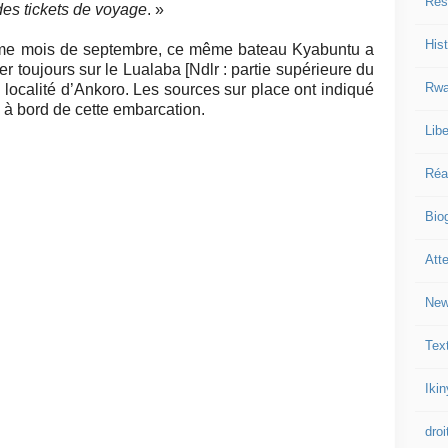
Res
des tickets de voyage
. »
Hist
ême mois de septembre, ce même bateau Kyabuntu a
er toujours sur le Lualaba [Ndlr : partie supérieure du
Rwa
 localité d’Ankoro. Les sources sur place ont indiqué
à bord de cette embarcation.
Libe
Réa
Bio
Att
New
Tex
Iki
droi