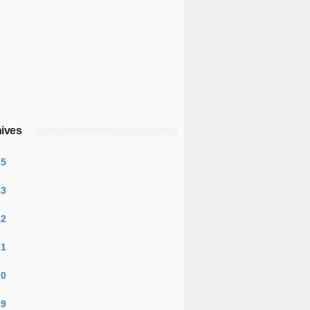
ives
25
23
22
21
20
19