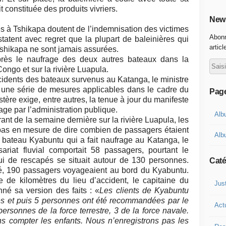
t constituée des produits vivriers.
News
s à Tshikapa doutent de l’indemnisation des victimes
Abonn
tatent avec regret que la plupart de baleinières qui
articl
 Tshikapa ne sont jamais assurées.
rès le naufrage des deux autres bateaux dans la
ongo et sur la rivière Luapula.
ccidents des bateaux survenus au Katanga, le ministre
é une série de mesures applicables dans le cadre du
Pag
istère exige, entre autres, la tenue à jour du manifeste
ge par l’administration publique.
Alb
nt de la semaine dernière sur la rivière Luapula, les
s pas en mesure de dire combien de passagers étaient
Alb
 bateau Kyabuntu qui a fait naufrage au Katanga, le
riat fluvial comportait 58 passagers, pourtant le
i de rescapés se situait autour de 130 personnes.
Caté
é, 190 passagers voyageaient au bord du Kyabuntu.
 de kilomètres du lieu d’accident, le capitaine du
Jus
é sa version des faits : «
Les clients de Kyabuntu
s et puis 5 personnes ont été recommandées par le
Act
ersonnes de la force terrestre, 3 de la force navale.
s compter les enfants. Nous n’enregistrons pas les