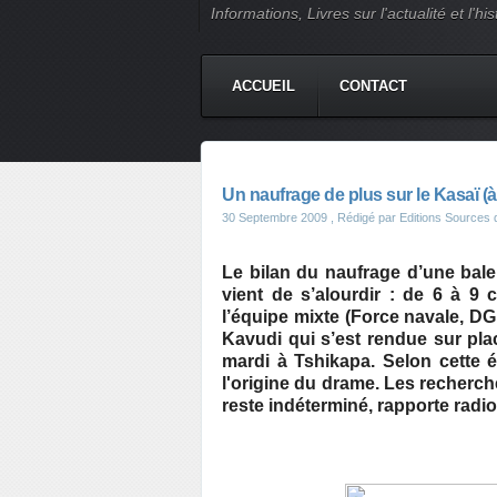
Informations, Livres sur l'actualité et l
ACCUEIL
CONTACT
Un naufrage de plus sur le Kasaï (à
30 Septembre 2009
, Rédigé par Editions Sources d
Le bilan du naufrage d’une balei
vient de s’alourdir : de 6 à 9 
l’équipe mixte (Force navale, D
Kavudi qui s’est rendue sur pla
mardi à Tshikapa. Selon cette é
l'origine du drame. Les recherc
reste indéterminé, rapporte radi