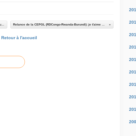
20
20
Rwanda: Une grenade tue cinq personnes sur un marché
Relance de la CEPGL (RDCongo-Rwanda-Burundi): je t'aime moi non plus
20
Retour à l'accueil
20
20
20
20
20
20
20