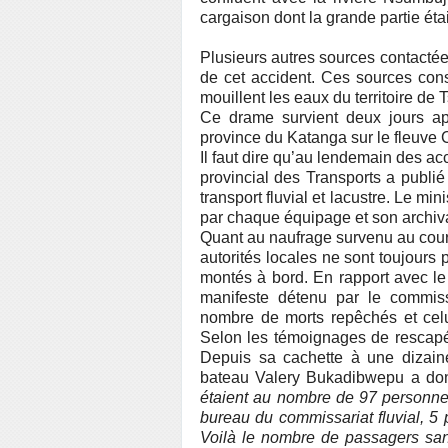
cargaison dont la grande partie étai
Plusieurs autres sources contactée
de cet accident. Ces sources cons
mouillent les eaux du territoire de
Ce drame survient deux jours ap
province du Katanga sur le fleuve C
Il faut dire qu’au lendemain des a
provincial des Transports a publi
transport fluvial et lacustre. Le min
par chaque équipage et son archiva
Quant au naufrage survenu au coura
autorités locales ne sont toujour
montés à bord. En rapport avec le
manifeste détenu par le commissa
nombre de morts repêchés et celu
Selon les témoignages de rescap
Depuis sa cachette à une dizaine
bateau Valery Bukadibwepu a donn
étaient au nombre de 97 personne
bureau du commissariat fluvial, 5 p
Voilà le nombre de passagers san