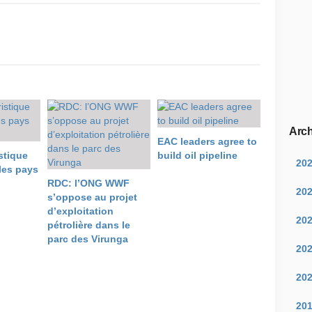
Arch
EAC leaders agree to
stique
build oil pipeline
20
les pays
RDC: l’ONG WWF
20
s’oppose au projet
d’exploitation
20
pétrolière dans le
parc des Virunga
20
20
20