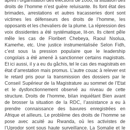
après l’organisation des élections de 2006, la situation des
droits de l’homme n’est guère reluisante. Ils font état des
brimades, arrestations et autres tracasseries dont sont
victimes les défenseurs des droits de l’homme, les
opposants et les chevaliers de la plume. La répression des
voix dissidentes a été systématique, lit-on. Ils citent pêle
mêle les cas de Floribert Chebeya, Raoul Nsolua,
Kamerhe, etc. Une justice instrumentalisée Selon Fidh,
c’est sous la pression populaire que le leadership
congolais a été amené à sanctionner certains magistrats.
Et ici aussi, il y a eu du gâchis, tel le cas des magistrats en
état d’arrestation mais promus. L’autre couac à relever est
le retard pris pour la transmission des dossiers par le
Conseil Supérieur de la Magistrature au sommet de l’Etat
et le dysfonctionnement observé au niveau de cette
structure. Droits de l’homme, bilan inquiétant Bien avant
de brosser la situation de la RDC, l’assistance a eu à
prendre connaissance des bavures enregistrées en
Afrique et ailleurs. Le problème des droits de l’homme se
pose avec acuité au Rwanda, où les activistes de
l’Uprodor sont sous haute surveillance. La Somalie et le