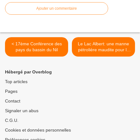
Ajouter un commentaire
< 17ème Conférence des
Le Lac Albert: une manne
pays du bassin du Nil
pétrolière maudite pour la
RDC et l'Ouganda >
Hébergé par Overblog
Top articles
Pages
Contact
Signaler un abus
C.G.U.
Cookies et données personnelles
Préférences cookies