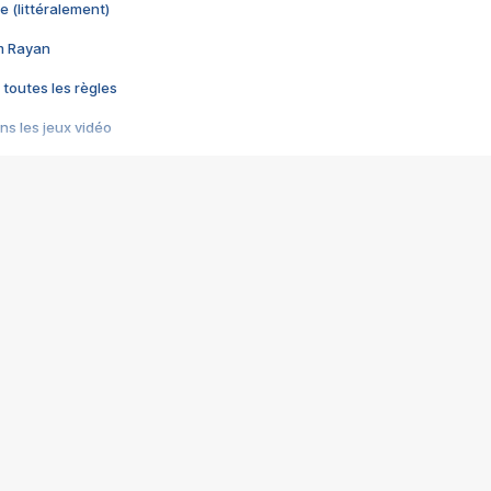
e (littéralement)
im Rayan
 toutes les règles
s les jeux vidéo
us choquant de Rockstar ? - Le scandale BULLY
e plus moche de Steam
du RÊVE tourne au CAUCHEMAR
pendant 8 heures
it… à tort
umiliés par un jeu vidéo
ire - Final Fantasy 8
ti un empire - Age of Empires
story DOFUS