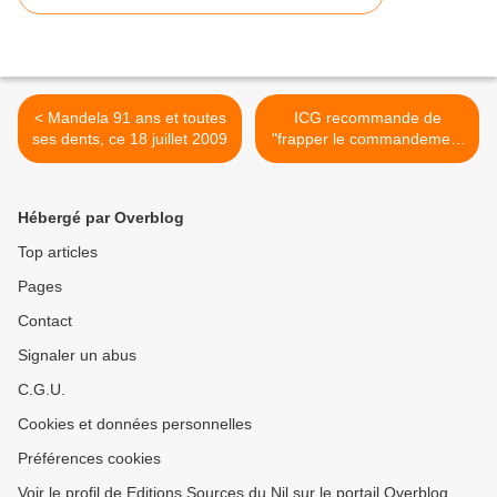
< Mandela 91 ans et toutes
ICG recommande de
ses dents, ce 18 juillet 2009
"frapper le commandement
des FDLR vivant à
l'étranger" >
Hébergé par Overblog
Top articles
Pages
Contact
Signaler un abus
C.G.U.
Cookies et données personnelles
Préférences cookies
Voir le profil de Editions Sources du Nil sur le portail Overblog