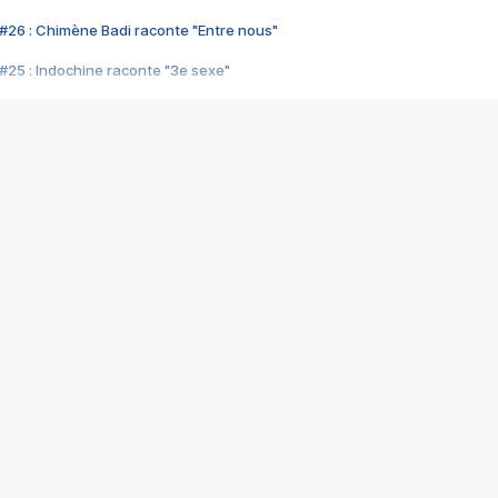
#26 : Chimène Badi raconte "Entre nous"
#25 : Indochine raconte "3e sexe"
#24 : Zaho raconte "C'est chelou"
#23 : Patrick Bruel raconte "Au café des délices"
#22 : Kyo raconte "Le chemin"
#21 : Nolwenn Leroy raconte "Cassé"
#20 : Patrick Hernandez raconte "Born to be alive"
#19 : Lorie raconte "Près de moi"
#18 : Michael Jones raconte "A nos actes manqués" (avec Jean-Jacque
#17 : Khaled raconte "Aïcha"
#16 : Corneille raconte "Parce qu'on vient de loin"
#15 : Indochine raconte "L'aventurier"