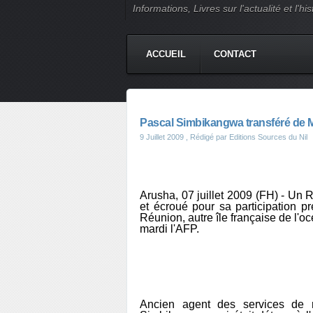
Informations, Livres sur l'actualité et l
ACCUEIL
CONTACT
Pascal Simbikangwa transféré de M
9 Juillet 2009
, Rédigé par Editions Sources du Nil
Arusha, 07 juillet 2009 (FH) - Un R
et écroué pour sa participation 
Réunion, autre île française de l'o
mardi l'AFP.
Ancien agent des services de 