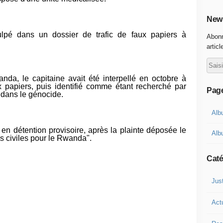
News
lpé dans un dossier de trafic de faux papiers à
Abonn
articl
a, le capitaine avait été interpellé en octobre à
x papiers, puis identifié comme étant recherché par
Pag
 dans le génocide.
Alb
cé en détention provisoire, après la plainte déposée le
Alb
ies civiles pour le Rwanda".
Caté
Jus
Act