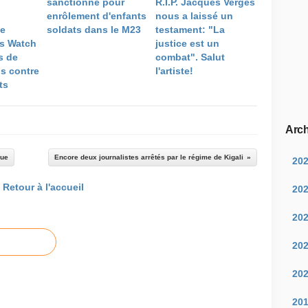
sanctionné pour
R.I.P. Jacques Vergès
enrôlement d'enfants
nous a laissé un
de
soldats dans le M23
testament: "La
s Watch
justice est un
s de
combat". Salut
is contre
l'artiste!
ts
Arch
que
Encore deux journalistes arrêtés par le régime de Kigali
20
Retour à l'accueil
20
20
20
20
20