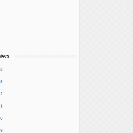
ives
25
23
22
21
20
19