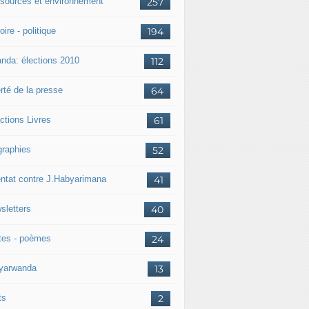
sources et environnement
257
oire - politique
194
nda: élections 2010
112
rté de la presse
64
ctions Livres
61
graphies
52
entat contre J.Habyarimana
41
sletters
40
tes - poèmes
24
nyarwanda
13
ts
2