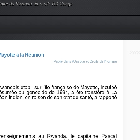
'histoire du Rwanda, Burundi, RD Congo
ayotte à la Réunion
Publié dans
#Justice et Droits de l'homme
wandais établi sur l'île française de Mayotte, inculpé
présumée au génocide de 1994, a été transféré à La
céan Indien, en raison de son état de santé, a rapporté
renseignements au Rwanda, le capitaine Pascal