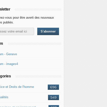
letter
ez-vous pour être averti des nouveaux
es publiés.
es
um - Geneve
um - images4
gories
tice et Droits de l'homme
696
ualités
549