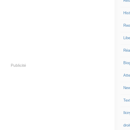
Res
Hist
Rwa
Libe
Réa
Bio
Publicité
Att
New
Tex
Iki
droi