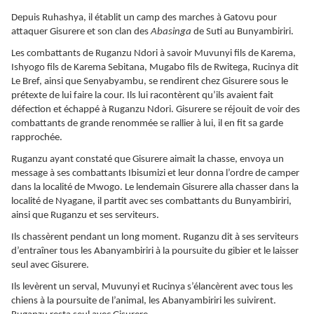
Depuis Ruhashya, il établit un camp des marches à Gatovu pour
attaquer Gisurere et son clan des
Abasinga
de Suti au Bunyambiriri.
Les combattants de Ruganzu Ndori à savoir Muvunyi fils de Karema,
Ishyogo fils de Karema Sebitana, Mugabo fils de Rwitega, Rucinya dit
Le Bref, ainsi que Senyabyambu, se rendirent chez Gisurere sous le
prétexte de lui faire la cour. Ils lui racontèrent qu’ils avaient fait
défection et échappé à Ruganzu Ndori. Gisurere se réjouit de voir des
combattants de grande renommée se rallier à lui, il en fit sa garde
rapprochée.
Ruganzu ayant constaté que Gisurere aimait la chasse, envoya un
message à ses combattants Ibisumizi et leur donna l’ordre de camper
dans la localité de Mwogo. Le lendemain Gisurere alla chasser dans la
localité de Nyagane, il partit avec ses combattants du Bunyambiriri,
ainsi que Ruganzu et ses serviteurs.
Ils chassèrent pendant un long moment. Ruganzu dit à ses serviteurs
d’entraîner tous les Abanyambiriri à la poursuite du gibier et le laisser
seul avec Gisurere.
Ils levèrent un serval, Muvunyi et Rucinya s’élancèrent avec tous les
chiens à la poursuite de l’animal, les Abanyambiriri les suivirent.