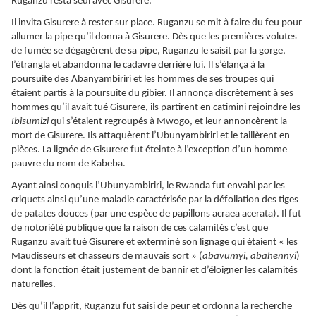
Ruganzu resta seul avec Gisurere.
Il invita Gisurere à rester sur place. Ruganzu se mit à faire du feu pour
allumer la pipe qu’il donna à Gisurere. Dès que les premières volutes
de fumée se dégagèrent de sa pipe, Ruganzu le saisit par la gorge,
l’étrangla et abandonna le cadavre derrière lui. Il s’élança à la
poursuite des Abanyambiriri et les hommes de ses troupes qui
étaient partis à la poursuite du gibier. Il annonça discrètement à ses
hommes qu’il avait tué Gisurere, ils partirent en catimini rejoindre les
Ibisumizi
qui s’étaient regroupés à Mwogo, et leur annoncèrent la
mort de Gisurere. Ils attaquèrent l’Ubunyambiriri et le taillèrent en
pièces. La lignée de Gisurere fut éteinte à l’exception d’un homme
pauvre du nom de Kabeba.
Ayant ainsi conquis l’Ubunyambiriri, le Rwanda fut envahi par les
criquets ainsi qu’une maladie caractérisée par la défoliation des tiges
de patates douces (par une espèce de papillons acraea acerata). Il fut
de notoriété publique que la raison de ces calamités c’est que
Ruganzu avait tué Gisurere et exterminé son lignage qui étaient « les
Maudisseurs et chasseurs de mauvais sort » (
abavumyi, abahennyi
)
dont la fonction était justement de bannir et d’éloigner les calamités
naturelles.
Dès qu’il l’apprit, Ruganzu fut saisi de peur et ordonna la recherche