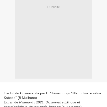
Publicité
Traduit du kinyarwanda par E. Shimamungu "Nta mutware witwa
Kabeba" (B.Mulihano)
Extrait de
Nyamunini 2021, Dictionnaire bilingue et
encyclopédique kinyarwanda-français
(sur presses)