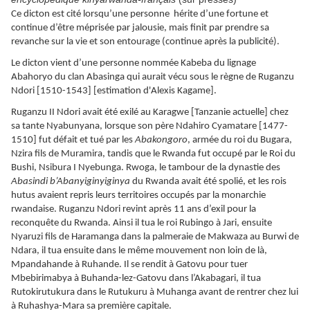
Ce dicton est cité lorsqu’une personne hérite d’une fortune et
continue d’être méprisée par jalousie, mais finit par prendre sa
revanche sur la vie et son entourage (continue après la publicité).
Le dicton vient d’une personne nommée Kabeba du lignage
Abahoryo du clan Abasinga qui aurait vécu sous le règne de Ruganzu
Ndori [1510-1543] [estimation d'Alexis Kagame].
Ruganzu II Ndori avait été exilé au Karagwe [Tanzanie actuelle] chez
sa tante Nyabunyana, lorsque son père Ndahiro Cyamatare [1477-
1510] fut défait et tué par les
Abakongoro
, armée du roi du Bugara,
Nzira fils de Muramira, tandis que le Rwanda fut occupé par le Roi du
Bushi, Nsibura I Nyebunga. Rwoga, le tambour de la dynastie des
Abasindi b’Abanyiginyiginya
du Rwanda avait été spolié, et les rois
hutus avaient repris leurs territoires occupés par la monarchie
rwandaise. Ruganzu Ndori revint après 11 ans d’exil pour la
reconquête du Rwanda. Ainsi il tua le roi Rubingo à Jari, ensuite
Nyaruzi fils de Haramanga dans la palmeraie de Makwaza au Burwi de
Ndara, il tua ensuite dans le même mouvement non loin de là,
Mpandahande à Ruhande. Il se rendit à Gatovu pour tuer
Mbebirimabya à Buhanda-lez-Gatovu dans l’Akabagari, il tua
Rutokirutukura dans le Rutukuru à Muhanga avant de rentrer chez lui
à Ruhashya-Mara sa première capitale.